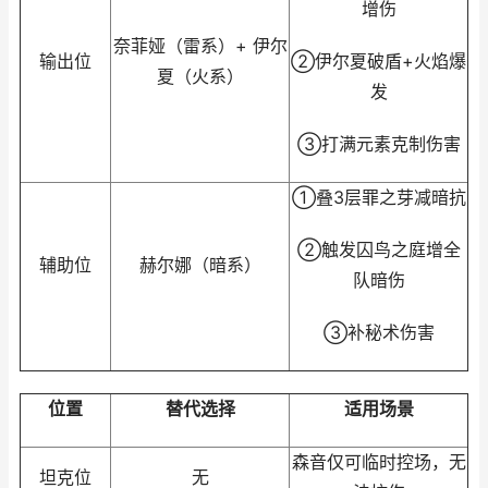
增伤
奈菲娅（雷系）+ 伊尔
输出位
②伊尔夏破盾+火焰爆
夏（火系）
发
③打满元素克制伤害
①叠3层罪之芽减暗抗
②触发囚鸟之庭增全
辅助位
赫尔娜（暗系）
队暗伤
③补秘术伤害
位置
替代选择
适用场景
森音仅可临时控场，无
坦克位
无