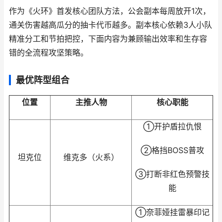
作为《火环》首发核心团队方法，公会副本每周放开1次，
通关伤害越高瓜分的抽卡代币越多。副本核心依赖3人小队
精准分工和节拍把控，下面内容为兼顾输出效率和生存容
错的全流程攻坚策略。
最优阵型组合
位置
主推人物
核心职能
①开护盾拉仇恨
②格挡BOSS普攻
坦克位
维克多（火系）
③打断非红色预警技
能
①奈菲娅挂雷暴印记