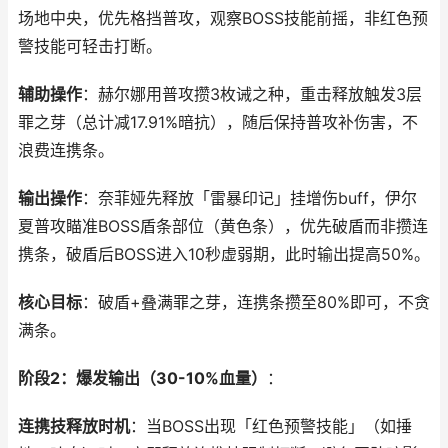
场地中央，优先格挡普攻，观察BOSS技能前摇，非红色预
警技能可轻击打断。
辅助操作
：赫尔娜用普攻攒3枚诫之种，重击释放触发3层
罪之芽（总计减17.91%暗抗），随后保持普攻补伤害，不
浪费连携条。
输出操作
：奈菲娅先释放「雷暴印记」挂增伤buff，伊尔
夏普攻瞄准BOSS盾条部位（黄色条），优先破盾而非攒连
携条，破盾后BOSS进入10秒虚弱期，此时输出提高50%。
核心目标
：破盾+叠满罪之芽，连携条攒至80%即可，不贪
满条。
阶段2：爆发输出（30-10%血量）
：
连携技释放时机
：当BOSS出现「红色预警技能」（如捶