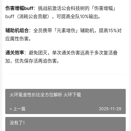
伤害增幅buff
：挑战前激活公会科技树的「伤害增幅」
buff（消耗公会贡献），可提高全队10%输出。
辅助机组合
：全员携带「元素增伤」辅助机，提高15%对
应属性伤害。
通关效率
：避免团灭，单次通关伤害远高于多次复活叠
加，优先保存活再追伤害。
火环氪金性价比全方位解析 火环下载
« 上一篇
2025-11-29
没有了！