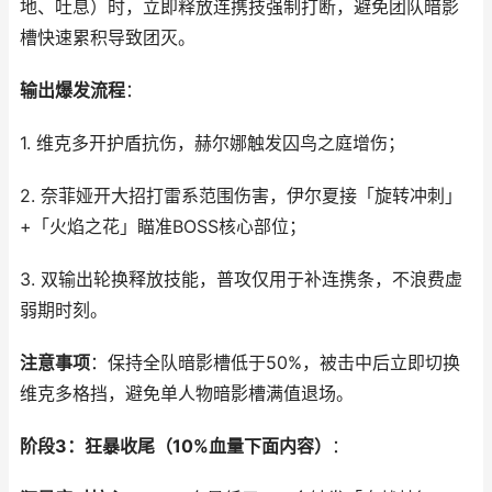
地、吐息）时，立即释放连携技强制打断，避免团队暗影
槽快速累积导致团灭。
输出爆发流程
：
1. 维克多开护盾抗伤，赫尔娜触发囚鸟之庭增伤；
2. 奈菲娅开大招打雷系范围伤害，伊尔夏接「旋转冲刺」
+「火焰之花」瞄准BOSS核心部位；
3. 双输出轮换释放技能，普攻仅用于补连携条，不浪费虚
弱期时刻。
注意事项
：保持全队暗影槽低于50%，被击中后立即切换
维克多格挡，避免单人物暗影槽满值退场。
阶段3：狂暴收尾（10%血量下面内容）
：