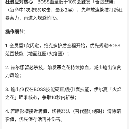
狂暴应对核心
：BOSS血量低于10%会触发「奋战鼓舞」
（每命中1次增8%攻击，最多3层），先释放连携技打断狂
暴蓄力，再进入规避阶段。
操作细节
：
1. 全员留1次闪避，维克多护盾全程开始，优先规避BOSS
范围技能（地面红圈/火焰圈）；
2. 赫尔娜留必杀技，触发恶之花持续掉血，减少输出位贪
刀风险；
3. 输出位仅在BOSS技能硬直期打1套技能，伊尔夏「火焰
之花」瞄准核心，争取10秒内斩杀；
4. 若暗影槽接近满值，切换耶法（替代赫尔娜时）清除暗
影值，优先保存活再补伤害。