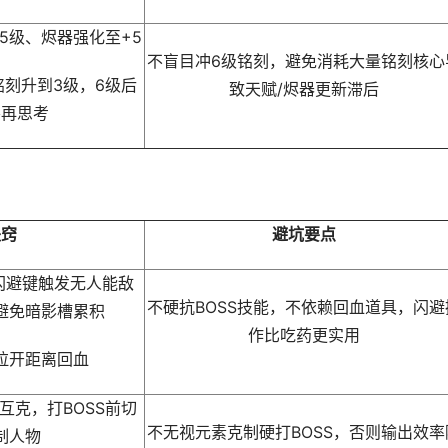
5级、烬器强化至+5
不盲目冲6级铭刻，避免消耗大量铭刻核心
刻升到3级，6级后
致天赋/烬器更新滞后
裕再思考
诀窍
避坑要点
闪避键触发无人能敌
不硬抗BOSS技能，不依赖回血道具，闪避
避免暗影槽累积
作比吃药更实用
拉开距离回血
互克，打BOSS前切
不无视元素克制硬打BOSS，否则输出效率
制人物