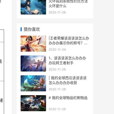
资
火环铭刻系统性价比方法
火环是什么
2025-11-28
猜你喜欢
|王者荣耀该该该该怎么办
办办办展示你的称号？游
戏称号显示全攻略|
2025-11-24
1、该该该该怎么办办办
级
办玩转王者射手
2025-11-28
| 我的全球西瓜该该该该
怎么办办办办收获
2025-11-28
# 我的全球物品栏刷物品
辅
2025-11-26