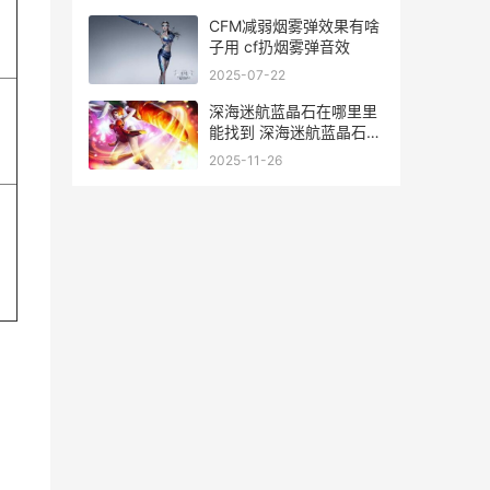
CFM减弱烟雾弹效果有啥
子用 cf扔烟雾弹音效
2025-07-22
，
深海迷航蓝晶石在哪里里
能找到 深海迷航蓝晶石怎
么采集
2025-11-26
，