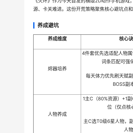
《火环》作为今天首发的横版2D动作手机游戏
源、卡关难进。这份开荒策略聚焦核心避坑点和
养成避坑
养成维度
核心
4件套优先选适配人物
词条匹配可强化
烬器培养
每天体力优先刷天赋
BOSS副
1主C（80%资源）+1
位（仅点核
人物养成
主C选T0级6星人物，
人