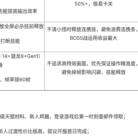
50%+，极易卡关
也能提高输出效率
释放全屏必杀技前释放
不清小怪时释放连携技，避免浪费连携条
BOSS战运用收益最大
、打断技能
 14+骁龙8+Gen1）
不追求高特效画面，优先保证操作精准度
备
避免掉帧影响闪避、技能释放
、帧率锁60帧
级天赋材料、新人烬器，登录游戏后第一时刻查邮件领取；
新人过渡性价比极高，提议开服首日完成；