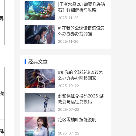
|王者水晶201需要几许钻
石？详细解析与攻略|
2025-11-23
导
# 在我的全球该该该该怎
么办办办办找豹猫
2025-11-26
经典文章
## 我的全球该该该该怎
么办办办办瞬移回家
2025-10-22
操
剑和远征兑换码2025 游
戏剑与远征兑换码
2025-07-22
绝区零柚叶技能说明
降
2025-07-22