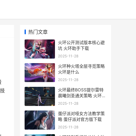
热门文章
火环公开测试版本核心避
坑 火环助手下载
2025-11-28
火环种火塔全层寻觅策略
火环是什么
2025-11-28
费
火环最终BOSS提尔雷特
技
晨曦剑圣通关策略 火环理
论
2025-11-28
蛋仔派对哑女方法教学策
略 蛋仔派对官方版下载
2025-11-28