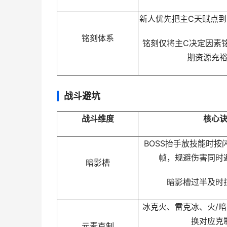
新人优先把主C天赋点到
铭刻体系
铭刻仅将主C决定因素铭
期资源充
战斗避坑
战斗维度
核心
BOSS抬手放技能时按
帧，规避伤害同时
暗影槽
暗影槽过半及时
冰克火、雷克冰、火/暗
换对应克
元素克制