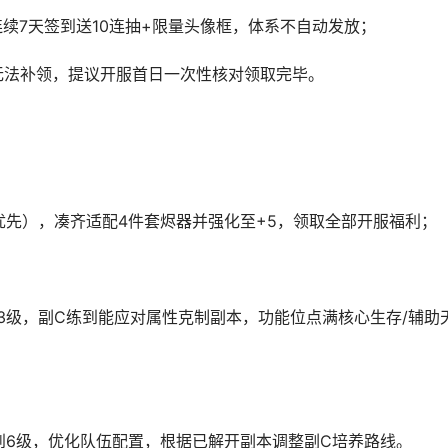
连续7天签到送10连抽+限量头像框，体系不自动发放；
无法补领，提议开服首日一次性核对领取完毕。
优先），凑齐适配4件套烬器并强化至+5，领取全部开服福利；
3级，副C练到能应对属性克制副本，功能位点满核心生存/辅助
到6级，优化队伍配置，根据已解开副本调整副C培养路线。