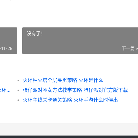
没有了！
-11-28
下一篇 
火环种火塔全层寻觅策略 火环是什么
火环最终BOSS提尔雷特晨曦剑圣通关策略 火环理论
蛋仔派对哑女方法教学策略 蛋仔派对官方版下载
火环主线关卡通关策略 火环手游什么时候出