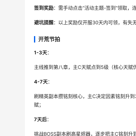
签到奖励
：需手动点击“活动主题-签到”领取，
避坑提醒
：以上奖励仅开服30天内可领，有失
开荒节拍
1-3天
：
主线推到第八章，主C天赋点到5级（核心天赋
4-7天
：
刷精英副本攒铭刻核心，主C决定因素铭刻升到
赋；
7天后
：
挑战BOSS副本刷高星烬器，逐步把主C铭刻升