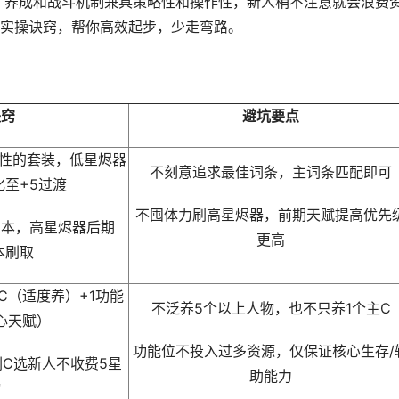
，养成和战斗机制兼具策略性和操作性，新人稍不注意就会浪费
实操诀窍，帮你高效起步，少走弯路。
诀窍
避坑要点
属性的套装，低星烬器
不刻意追求最佳词条，主词条匹配即可
至+5过渡
不囤体力刷高星烬器，前期天赋提高优先
副本，高星烬器后期
更高
本刷取
副C（适度养）+1功能
不泛养5个以上人物，也不只养1个主C
心天赋）
功能位不投入过多资源，仅保证核心生存/
副C选新人不收费5星
助能力
物