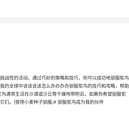
挑战性的活动。通过巧妙的策略和技巧，你可以成功地驯服鸵鸟
我的全球中该该该该怎么办办办办驯服鸵鸟的技巧和攻略，帮助
鸵鸟通常生活在沙漠或沙丘等干燥地带附近。如果你希望驯服鸵
们。|使用小麦种子驯服,# 驯服鸵鸟成为我的伙伴