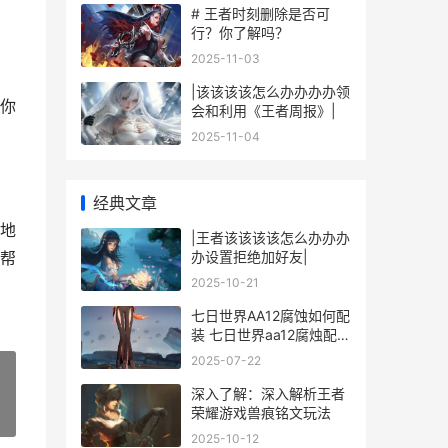
# 王者时刻删除是否可
行？你了解吗？
2025-11-03
|该该该该怎么办办办办领
你
会和利用《王者周报》|
2025-11-04
经典文章
地
|王者该该该该怎么办办办
办设置拒绝加好友|
帮
2025-10-21
七日世界AA12腐蚀如何配
装 七日世界aa12腐烛配件
位置
2025-07-22
深入了解：深入解析王者
荣耀游戏兽痕铭文玩法
»
2025-10-12