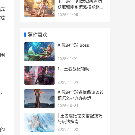
下一站江湖Ⅱ龙象般若功
获取和刚系流派技能组合
成
策略 下一站江湖龙隐山庄
2025-11-05
戏
猜你喜欢
# 我的全球 Boss
围
2025-11-01
1、王者战纪辅助
2025-11-03
，
# 我的全球铁傀儡该该该
该怎么办办办办造
2025-10-31
| 王者虞姬铭文搭配技巧
与玩法指南
的
2025-11-02