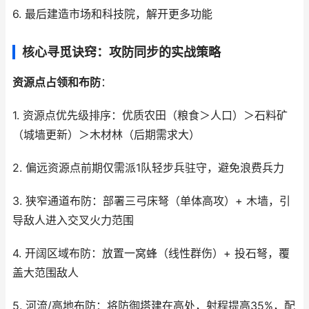
6. 最后建造市场和科技院，解开更多功能
核心寻觅诀窍：攻防同步的实战策略
资源点占领和布防
：
1. 资源点优先级排序：优质农田（粮食＞人口）＞石料矿
（城墙更新）＞木材林（后期需求大）
2. 偏远资源点前期仅需派1队轻步兵驻守，避免浪费兵力
3. 狭窄通道布防：部署三弓床弩（单体高攻）+ 木墙，引
导敌人进入交叉火力范围
4. 开阔区域布防：放置一窝蜂（线性群伤）+ 投石弩，覆
盖大范围敌人
5. 河流/高地布防：将防御塔建在高处，射程提高35%，配