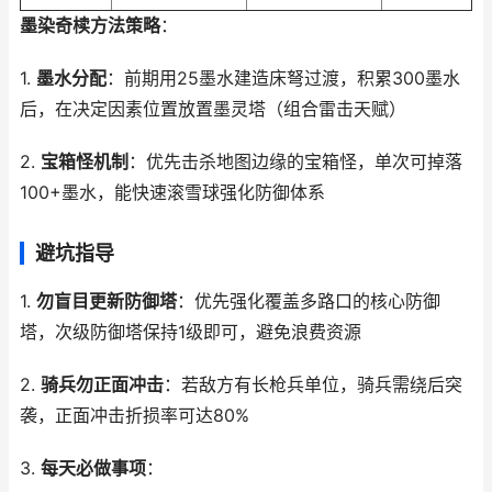
墨染奇椟方法策略
：
1.
墨水分配
：前期用25墨水建造床弩过渡，积累300墨水
后，在决定因素位置放置墨灵塔（组合雷击天赋）
2.
宝箱怪机制
：优先击杀地图边缘的宝箱怪，单次可掉落
100+墨水，能快速滚雪球强化防御体系
避坑指导
1.
勿盲目更新防御塔
：优先强化覆盖多路口的核心防御
塔，次级防御塔保持1级即可，避免浪费资源
2.
骑兵勿正面冲击
：若敌方有长枪兵单位，骑兵需绕后突
袭，正面冲击折损率可达80%
3.
每天必做事项
：