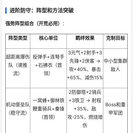
进阶防守：阵型和方法突破
强势阵型组合（开荒必用）
：
阵型类型
核心单位
羁绊效果
克制目标
3元气+2射手+3
超距离爆伤
投弹手+连弩手
先锋+2侠客 →
中小型集群
队（速推
+石拂衣（首
攻+40%、暴击
敌人
流）
领）
+65%、减伤15%
2防御塔+2骑兵
一窝蜂+御林铁
+3铁卫 → 射程
机动堡垒队
Boss和重
鞭重骑兵+秦锋
+35%、敌
（稳守流）
甲军团
（首领）
攻-25%，燃烧增
伤