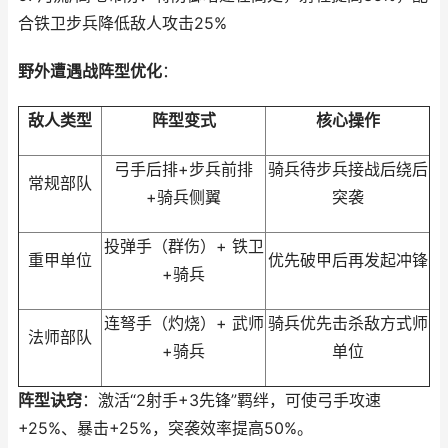
合铁卫步兵降低敌人攻击25%
野外遭遇战阵型优化
：
敌人类型
阵型变式
核心操作
弓手后排+步兵前排
骑兵待步兵接战后绕后
常规部队
+骑兵侧翼
突袭
投弹手（群伤）+ 铁卫
重甲单位
优先破甲后再发起冲锋
+骑兵
连弩手（灼烧）+ 武师
骑兵优先击杀敌方式师
法师部队
+骑兵
单位
阵型诀窍
：激活“2射手+3先锋”羁绊，可使弓手攻速
+25%、暴击+25%，突袭效率提高50%。