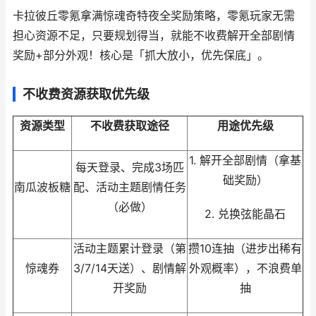
卡拉彼丘零氪拿满惊魂奇特夜全奖励策略，零氪玩家无需
担心资源不足，只要规划得当，就能不收费解开全部剧情
奖励+部分外观！核心是「抓大放小，优先保底」。
不收费资源获取优先级
资源类型
不收费获取途径
用途优先级
1. 解开全部剧情（拿基
每天登录、完成3场匹
础奖励）
南瓜波板糖
配、活动主题剧情任务
（必做）
2. 兑换弦能晶石
活动主题累计登录（第
攒10连抽（进步出稀有
惊魂券
3/7/14天送）、剧情解
外观概率），不浪费单
开奖励
抽