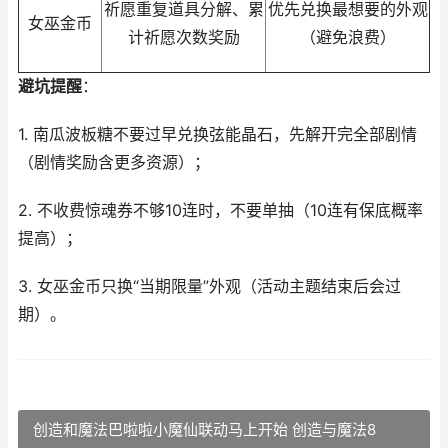
祈愿重复道具分解、累
优先兑换最想要的外观
女巫金币
计祈愿次数奖励
（避免浪费）
避坑提醒
：
1. 南瓜波板糖不要过早兑换弦能晶石，先解开完全部剧情
（剧情奖励含更多资源）；
2. 不收费惊魂券不够10连时，不要单抽（10连有保底概率
提高）；
3. 女巫金币只换“当期限量”外观（活动主题结束后会过
期）。
创造和魔法巴啦啦小魔仙联动马上开始 创造与魔法8