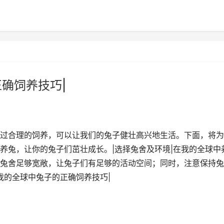
正确饲养技巧|
过合理的饲养，可以让我们的兔子健壮高兴地生活。下面，将为
养兔，让你的兔子们茁壮成长。|选择兔舍及环境|在我的全球中
兔舍足够宽敞，让兔子们有足够的活动空间；同时，注意保持兔
 我的全球中兔子的正确饲养技巧|