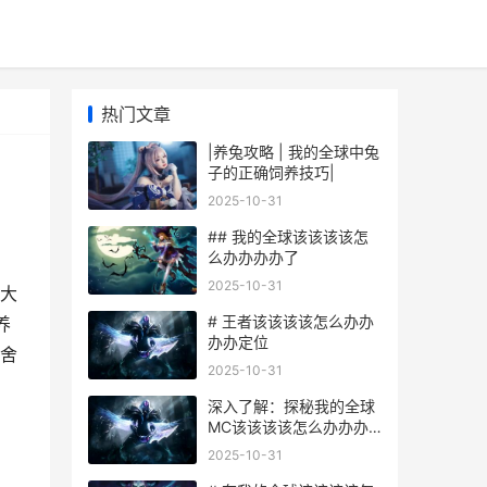
热门文章
|养兔攻略 | 我的全球中兔
子的正确饲养技巧|
2025-10-31
## 我的全球该该该该怎
么办办办办了
2025-10-31
大
# 王者该该该该怎么办办
养
办办定位
舍
2025-10-31
深入了解：探秘我的全球
MC该该该该怎么办办办
办下载
2025-10-31