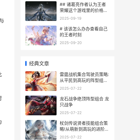
## 诸葛亮作者认为王者
荣耀这个游戏里的价格解
析
2025-09-19
与
# 该该怎么办办查看自己
的王者时刻
2025-09-20
经典文章
此
雷霆战机集合驾驶员策略:
从平民到高玩的阵型组合
和资源分配指导 雷霆战机
2025-07-22
驾驶员组合
时
龙石战争绝顶阵型组合 龙
只战争
2025-07-22
为
杖剑传说贤者技能组合策
略!从萌新到高玩的进阶指
导 杖剑传说贤者技能一览
2025-07-22