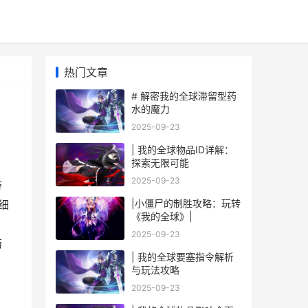
热门文章
# 解密我的全球滞留型药
水的魔力
2025-09-23
| 我的全球物品ID详解：
探索无限可能
2025-09-23
带
|小僵尸的制胜攻略：玩转
细
《我的全球》|
？
2025-09-23
药
| 我的全球要塞指令解析
与玩法攻略
2025-09-23