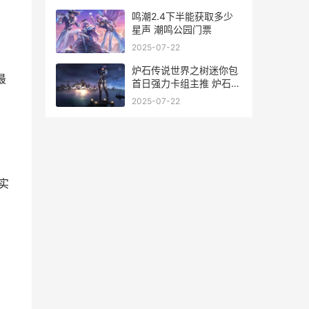
表
鸣潮2.4下半能获取多少
星声 潮鸣公园门票
2025-07-22
炉石传说世界之树迷你包
最
首日强力卡组主推 炉石传
说世界赛视频
2025-07-22
实