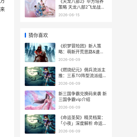
方
《天龙八部2》毕方培养
策略 天龙八部2飞龙战天
来
贪玩
2026-06-15
猜你喜欢
《织梦冒险团》新人策
略：萌新开荒思路&速成
发育指导 织梦冒险团T0
2026-06-09
阵容
《燃烧纪元》佣兵流派主
推：三系T0阵型流派组合
主推 燃烧 资源
2026-06-09
新三国争霸兑换码来袭 新
三国争霸vip介绍
2026-06-09
《命运圣契》精灵档案：
「小夜」深度解析 命运圣
战
2026-06-09