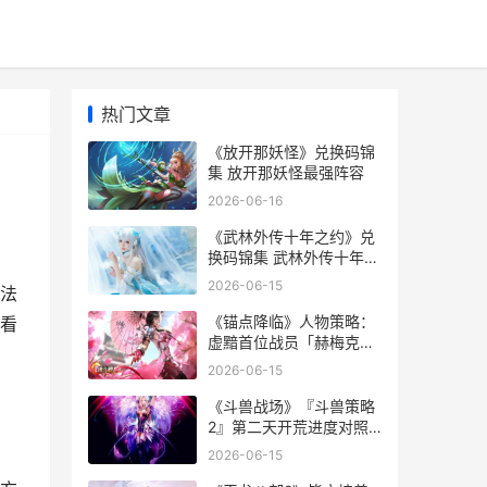
热门文章
《放开那妖怪》兑换码锦
集 放开那妖怪最强阵容
2026-06-16
《武林外传十年之约》兑
换码锦集 武林外传十年之
约手游礼包码
2026-06-15
法
《锚点降临》人物策略：
看
虚黯首位战员「赫梅克」
评价&策略 《锚点降临》
2026-06-15
人工客服
《斗兽战场》『斗兽策略
2』第二天开荒进度对照
斗兽场贴吧
2026-06-15