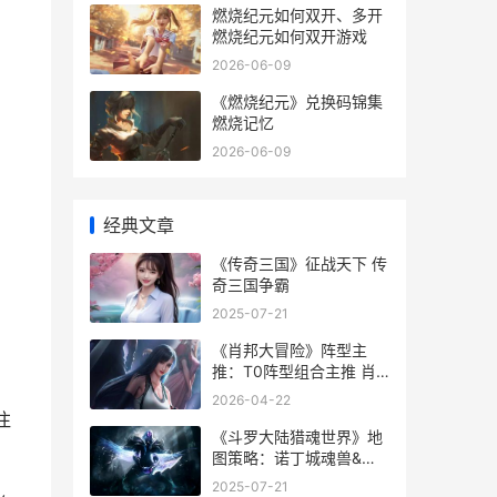
燃烧纪元如何双开、多开
燃烧纪元如何双开游戏
2026-06-09
《燃烧纪元》兑换码锦集
燃烧记忆
2026-06-09
经典文章
《传奇三国》征战天下 传
奇三国争霸
2025-07-21
《肖邦大冒险》阵型主
推：T0阵型组合主推 肖
邦大事年表
2026-04-22
注
《斗罗大陆猎魂世界》地
图策略：诺丁城魂兽&采
集资源策略 斗罗大陆猎魂
2025-07-21