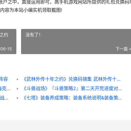
户之中，直接运用即可，高手机游戏网站所提供的礼包兑换码
内容为本站小编实机领取截图!
之约
没有了！
-06-15
下一篇 
阵容
《武林外传十年之约》兑换码锦集 武林外传十年之约手游礼包码
《锚点降临》人物策略：虚黯首位战员「赫梅克」评价&策略 《锚点降临》人工客服
《斗兽战场》『斗兽策略2』第二天开荒进度对照 斗兽场贴吧
《天龙八部2》毕方培养策略 天龙八部2飞龙战天贪玩
《七塔》装备养成策略：装备系统说明&装备策略诀窍详细解答 七层塔怎么玩