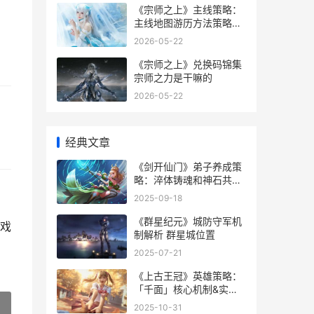
《宗师之上》主线策略：
主线地图游历方法策略详
细解答 宗师之王
2026-05-22
《宗师之上》兑换码锦集
宗师之力是干嘛的
2026-05-22
经典文章
《剑开仙门》弟子养成策
略：淬体铸魂和神石共鸣
策略 剑开仙门境界划分
2025-09-18
《群星纪元》城防守军机
戏
制解析 群星城位置
2025-07-21
《上古王冠》英雄策略：
「千面」核心机制&实战
诀窍组合详细解答 上古王
2025-10-31