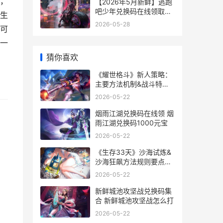
，
【2026年5月新鲜】逃跑
吧少年兑换码在线领取
生
2026年五月份日历
2026-05-28
可
一
猜你喜欢
《耀世格斗》新人策略：
主要方法机制&战斗特色
操作说明 耀世集团是什么
2026-05-22
电影
烟雨江湖兑换码在线领 烟
雨江湖兑换码1000元宝
2026-05-22
《生存33天》沙海试炼&
沙海狂飙方法规则要点解
析 30天生存游戏byarica
2026-05-22
全文
新鲜城池攻坚战兑换码集
合 新鲜城池攻坚战怎么打
2026-05-22