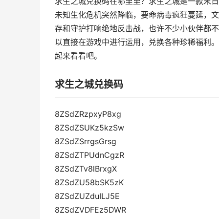
求生之城兑换码在哪里里？求生之城是一款末日
未知生化危机突然降临，要命病毒疯狂蔓延，文
存和守护打响绝地反击战，也许不少小伙伴都不
以直接在游戏中进行运用，兑换各种珍稀福利。
起来看看吧。
求生之城兑换码
8ZSdZRzpxyP8xg
8ZSdZSUKz5kzSw
8ZSdZSrrgsGrsg
8ZSdZTPUdnCgzR
8ZSdZTv8lBrxgX
8ZSdZU58bSK5zK
8ZSdZUZduILJ5E
8ZSdZVDFEz5DWR