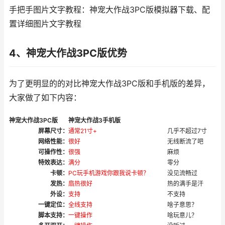
手把手图片文字教程：神宠大作战3PC版模拟器下载、配
置详细图片文字教程
4、神宠大作战3PC版优势
为了更明显的的对比神宠大作战3PC版和手机版的差异，
大家做了如下内容：
神宠大作战3PC版
神宠大作战3手机版
屏幕尺寸：
通常21寸+
几乎不超过7寸
网络性能：
很好
无线断流了吧
可操作性：
很强
麻烦
特效表达：
满分
零分
卡顿：
PC玩手机游戏你跟我说卡顿？
没见流畅过
发热：
扇热很好
热的满手是汗
外设：
支持
不支持
一键定位：
全线支持
啥子意思？
脚本支持：
一键操作
啥玩意儿？