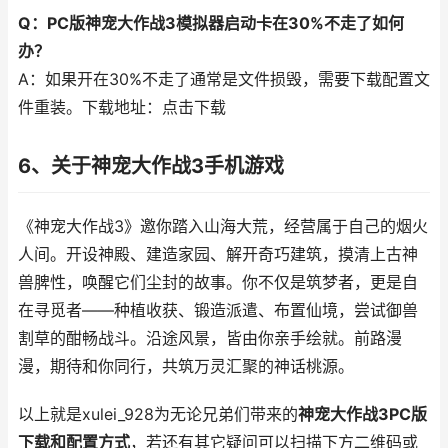
Q：PC版神宠大作战3模拟器启动卡在30%不走了如何
办？
A：如果开在30%不走了通常是文件损毁，需要下载配置文
件重装。下载地址：点击下载
6、关于神宠大作战3手机游戏
《神宠大作战3》邀你踏入山海大荒，经营属于自己的烟火
人间。开设神殿、建造家园、解开奇巧建筑，摸清上古神
兽脾性，唤醒它们尘封的故事。你不仅是筑梦者，更是自
在寻觅者——种植收获、锻造派遣、布置仙境，尝试御兽
割草的酣畅战斗。沿途风景，皆由你亲手绘就。前路漫
漫，期待和你同行，共筑万灵汇聚的神话桃源。
以上就是xulei_928为无论兄弟们带来的
神宠大作战3PC版
下载和配置方式
，若还有其它疑问可以扫描下方二维码或