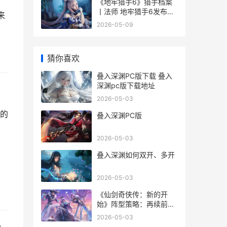
《地牢猎手6》猎手档案
丨法师 地牢猎手6发布时
来
间
2026-05-09
猜你喜欢
叠入深渊PC版下载 叠入
深渊pc版下载地址
2026-05-03
的
叠入深渊PC版
2026-05-03
叠入深渊如何双开、多开
2026-05-03
《仙剑奇侠传：新的开
始》阵型策略：再续前缘
幻境试炼阵型主推 仙剑奇
2026-05-03
侠传新的开始兑换码