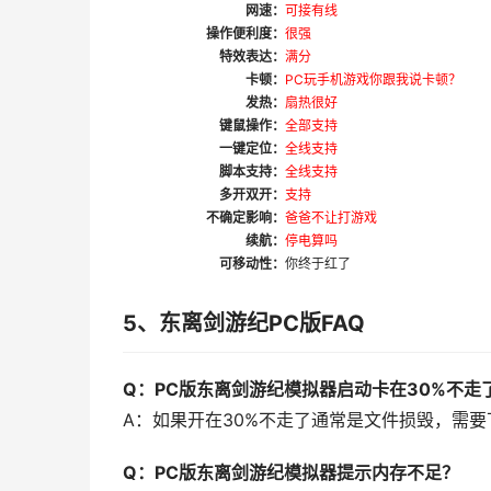
网速：
可接有线
操作便利度：
很强
特效表达：
满分
卡顿：
PC玩手机游戏你跟我说卡顿？
发热：
扇热很好
键鼠操作：
全部支持
一键定位：
全线支持
脚本支持：
全线支持
多开双开：
支持
不确定影响：
爸爸不让打游戏
续航：
停电算吗
可移动性：
你终于红了
5、东离剑游纪PC版FAQ
Q：PC版东离剑游纪模拟器启动卡在30%不走
A：如果开在30%不走了通常是文件损毁，需
Q：PC版东离剑游纪模拟器提示内存不足？