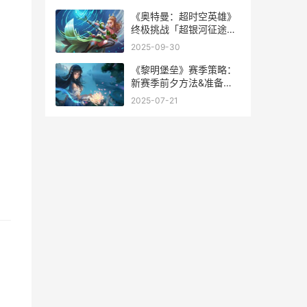
内容
《奥特曼：超时空英雄》
终极挑战「超银河征途」
方法详细解答 奥特曼超时
2025-09-30
空大决战
《黎明堡垒》赛季策略：
新赛季前夕方法&准备工
作 黎明守卫城堡
2025-07-21