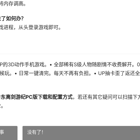
将内存调高。
住了如何办？
戏进程，从头登录游戏即可。
P的3D动作手机游戏。• 全部稀有S级人物随剧情不收费解开。
候玩。• 日常一键清完。每天不再有负担。• UP抽卡歪了返还
的
东离剑游纪PC版下载和配置方式
，若还有其它疑问可以扫描下
2。
事
没有了！