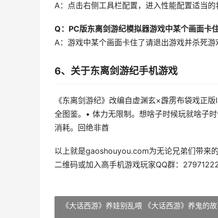
A：点击右侧工具栏配置，进入性能配置适当的
Q：PC版东离剑游纪模拟器游戏中某个画面卡
A：游戏中某个画面卡住了请退出游戏并杀死游
6、关于东离剑游纪手机游戏
《东离剑游纪》改编自虚渊玄×霹雳布袋戏正版I
全图鉴。• 体力无限制。想啥子时候玩就啥子时
消耗。回绝非酋
以上就是gaoshouyou.com为无论兄弟们带来
二维码或加入高手机游戏玩家QQ群：2797122
《大话西游》养娃别乱喂 《大话西游》养鬼的故