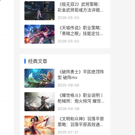
0
《极无双2》武将策略：
彩金武将荀彧方法详细解
答 极无双玩法攻略
2026-05-03
《天墟传说》职业策略：
「黑暗之眼」技能定位详
细解答 天墟怎么打
2026-05-03
经典文章
《破阵勇士》平民绝顶阵
型 破阵mv
2025-09-06
《耀世格斗》职业说明丨
枪械师：炮火倾泻 耀世集
团是干嘛的
2026-04-08
《文明和众神》羽落平原
策略：羽落平原高效通关
诀窍 《文明和众神》主要
2025-07-21