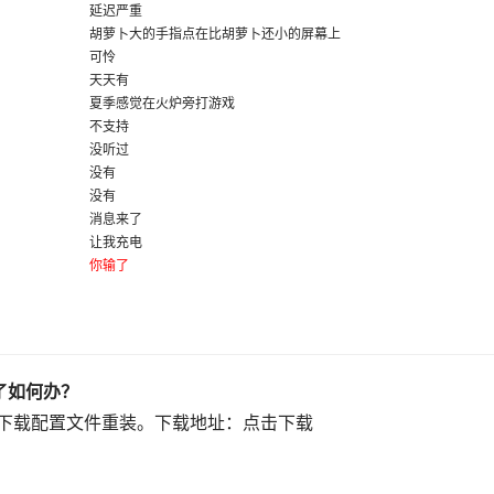
延迟严重
胡萝卜大的手指点在比胡萝卜还小的屏幕上
可怜
天天有
夏季感觉在火炉旁打游戏
不支持
没听过
没有
没有
消息来了
让我充电
你输了
了如何办？
要下载配置文件重装。下载地址：点击下载