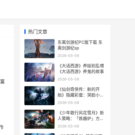
热门文章
东离剑游纪PC版下载 东
离剑游纪sp
2026-05-09
《大话西游》养娃别乱喂
《大话西游》养鬼的故事
2026-05-09
富
《仙剑奇侠传：新的开
始》隐藏彩蛋：哭脸小鬼
仙剑奇侠传一免费观看完
2026-05-09
整版
《少年歌行风花雪月》新
人策略：「炼器炉」方法
详细解答 少年歌行风花雪
2026-05-09
作
月新区表