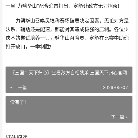
一旦“力劈华山”配合追击打出，定能让敌方无力招架!
力劈华山召唤灵堪称赛场破局决定因素，无论对方是
法系、辅助还是配速，都能对其造成极强的压制。各位少
侠不妨尝试培养一只力劈华山召唤灵，定能在比赛中助你
打开缺口，一举制胜!
《三国：天下归心》坐看敌方自相残杀 三国天下归心官网
« 上一篇
2026-05-07
没有了！
下一篇 »
延伸阅读