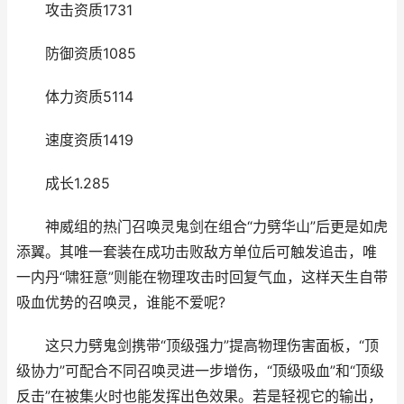
攻击资质1731
防御资质1085
体力资质5114
速度资质1419
成长1.285
神威组的热门召唤灵鬼剑在组合“力劈华山”后更是如虎
添翼。其唯一套装在成功击败敌方单位后可触发追击，唯
一内丹“啸狂意”则能在物理攻击时回复气血，这样天生自带
吸血优势的召唤灵，谁能不爱呢?
这只力劈鬼剑携带“顶级强力”提高物理伤害面板，“顶
级协力”可配合不同召唤灵进一步增伤，“顶级吸血”和“顶级
反击”在被集火时也能发挥出色效果。若是轻视它的输出，