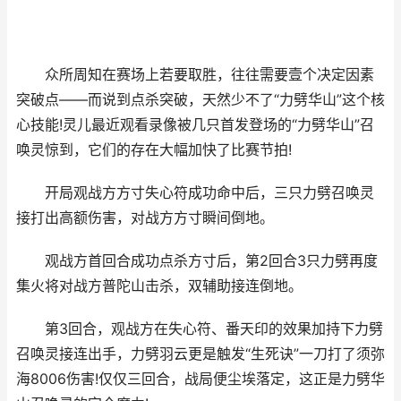
众所周知在赛场上若要取胜，往往需要壹个决定因素
突破点——而说到点杀突破，天然少不了“力劈华山”这个核
心技能!灵儿最近观看录像被几只首发登场的“力劈华山”召
唤灵惊到，它们的存在大幅加快了比赛节拍!
开局观战方方寸失心符成功命中后，三只力劈召唤灵
接打出高额伤害，对战方方寸瞬间倒地。
观战方首回合成功点杀方寸后，第2回合3只力劈再度
集火将对战方普陀山击杀，双辅助接连倒地。
第3回合，观战方在失心符、番天印的效果加持下力劈
召唤灵接连出手，力劈羽云更是触发“生死诀”一刀打了须弥
海8006伤害!仅仅三回合，战局便尘埃落定，这正是力劈华