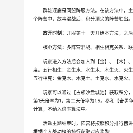
群雄逐鹿是同盟跨服方法。在该方法中，主公
个阵营中，故事混战后，积分顶尖的阵营胜出。
放开时刻：
开服第十一天开始本方法，之后每
核心方法：
多阵营混战、相生相克关系、联
玩家进入方法后会加入到【金】、【木】、【
度。五行相生：金生水、水生木、木生火、火生
五行相克：金克木、木克土、土克水、水克火、
玩家可以通过【占领沙盘城池】获取积分，每
第1天倍率为1，第二天倍率为1.5。参和【奋
计算，不纳入倍率算法中。
活动主题结束时，阵营将按照积分排行榜进行
根据个人战功榜的排行获取对应奖励!