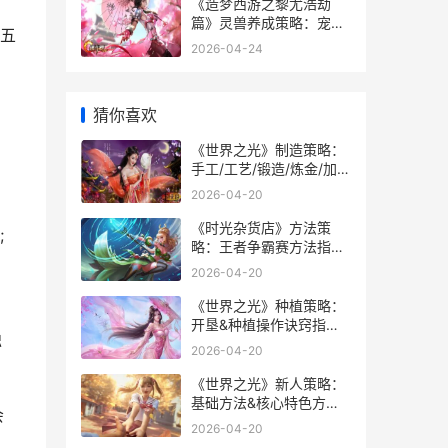
《造梦西游之黎尤浩劫
篇》灵兽养成策略：宠物
五
&坐骑养成属性、资质效
2026-04-24
果说明 造梦西游之黎尤浩
劫篇风物志
猜你喜欢
《世界之光》制造策略：
手工/工艺/锻造/炼金/加工
制造方法详细解答 世界之
2026-04-20
光文化有限公司
《时光杂货店》方法策
;
略：王者争霸赛方法指导
时光杂货店攻略
2026-04-20
《世界之光》种植策略：
：
开垦&种植操作诀窍指导
独
世界之光 诗歌
2026-04-20
《世界之光》新人策略：
基础方法&核心特色方法
会
机制说明 世界之光图片
2026-04-20
清晰