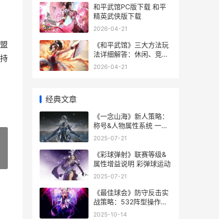
和平武馆PC版下载 和平
精英武侠版下载
2026-04-21
盟
《和平武馆》三大方法玩
法详细解答：休闲、竞
持
技、乱斗全策略 和平武道
2026-04-21
游戏
经典文章
《一念山海》新人策略：
称号&人物属性系统 一念
山河什么时候播出
2025-07-21
《彩球弹射》联赛等级&
»
属性增益说明 彩弹球运动
2025-07-21
《最佳球会》防守反击实
战策略：532阵型操作诀
窍和平民球员主推 最佳球
2025-10-14