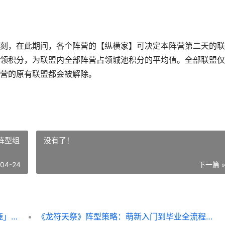
，在此期间，各个阵营的【纵横家】可决定本阵营第二天的联
领积分，为联盟内全部阵营占领城池积分的平均值。全部联盟仅
营的原有联盟都会被解除。
阵型组
没有了！
-04-24
下一篇 
《三国：天下归心》同盟跨服方法「群雄逐鹿」方法策略详细解答 三国天下归心
《龙符天祭》阵型策略：萌新入门到毕业全流程阵型组合主推 龙符祭天符召飞走了还会回到主角手里么