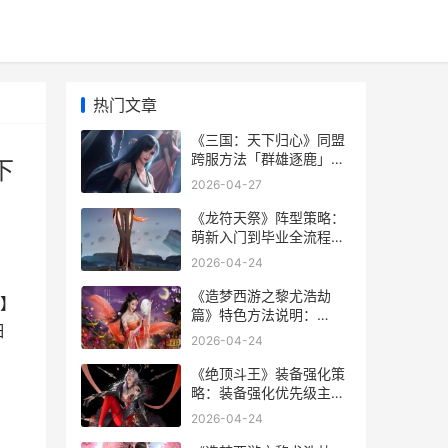
热门文章
《三国：天下归心》同盟
跨服方法「群雄逐鹿」方
下
法策略详细解答 三国天下
2026-04-27
归心
《龙符天祭》阵型策略：
萌新入门到毕业全流程阵
型组合主推 龙符祭天符召
2026-04-24
飞走了还会回到主角手里
么
《造梦西游之黎尤浩劫
】
篇》特色方法说明：
细
「NPC结交」&「外观染
2026-04-24
色」 造梦西游之黎尤浩劫
篇兑换码
《绝顶斗王》装备强化策
略：装备强化优先级主推
绝顶在哪连载
2026-04-24