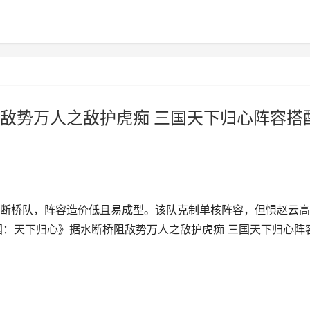
敌势万人之敌护虎痴 三国天下归心阵容搭
断桥队，阵容造价低且易成型。该队克制单核阵容，但惧赵云高
国：天下归心》据水断桥阻敌势万人之敌护虎痴 三国天下归心阵