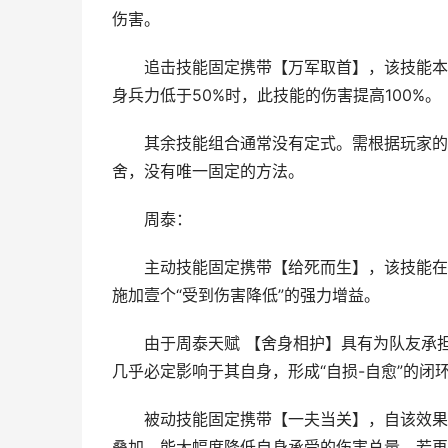
伤害。
追击技能固定携带【万军取首】，该技能本身
身兵力低于50%时，此技能的伤害提高100%。
其余技能组合通常没有定式。需根据玩家的“多
舍，没有唯一固定的方法。
周泰：
主动技能固定携带【给死而生】，该技能在对
施加壹个“受到伤害降低”的强力增益。
由于周泰天赋 【舍身相护】具有为队友承担
几乎必定影响于其自身，形成“自损-自愈”的闭
被动技能固定携带【一夫当关】，自该效果使
叠加，能大幅度降低自身承受的伤害总量。若再