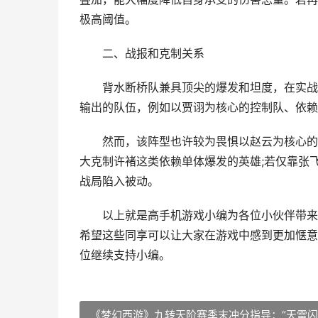
极高阈值。
二、战报和克制关系
背水断桥队兼具顶尖的爆发和坦度，在实战中
输出的队伍，例如以贾诩为核心的控制队、依赖
然而，该阵型也许较为畏惧以赵云为核心的队
大克制许褚这类依赖单体爆发的英雄;若仅靠张
战局陷入被动。
以上就是高手机游戏小编为各位小伙伴带来
希望这些同享可以让大家在游戏中感到更加惬意
位继续支持小编。
《梦幻西游》九转天阶赛季末冲分指导：“天雷闪