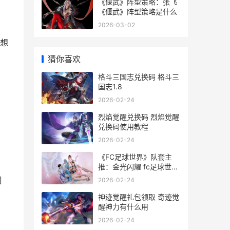
《偃武》阵型策略：张飞
《偃武》阵型策略是什么
2026-03-02
想
猜你喜欢
格斗三国志兑换码 格斗三
国志1.8
2026-02-24
烈焰觉醒兑换码 烈焰觉醒
兑换码使用教程
2026-02-24
《FC足球世界》队套主
推：金光闪耀 fc足球世界
吧
周
2026-02-24
神迹觉醒礼包领取 奇迹觉
醒神力有什么用
2026-02-24