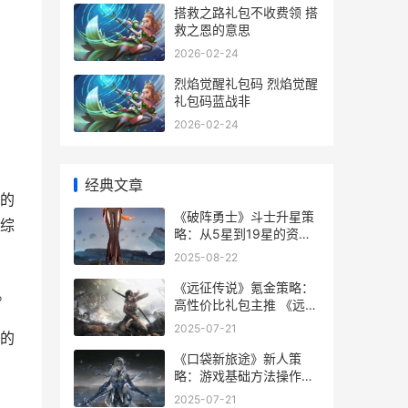
搭救之路礼包不收费领 搭
救之恩的意思
2026-02-24
烈焰觉醒礼包码 烈焰觉醒
礼包码蓝战非
2026-02-24
经典文章
的
《破阵勇士》斗士升星策
综
略：从5星到19星的资源
需求详细解答 破阵主演
2025-08-22
《远征传说》氪金策略：
。
高性价比礼包主推 《远征
传说》氪金攻略
2025-07-21
的
《口袋新旅途》新人策
略：游戏基础方法操作说
明 口袋新旅途神兽的邀请
2025-07-21