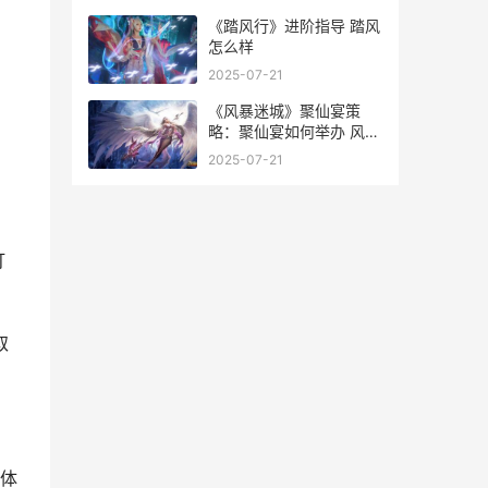
怎么进去
《踏风行》进阶指导 踏风
怎么样
2025-07-21
《风暴迷城》聚仙宴策
略：聚仙宴如何举办 风暴
迷途怎么打
2025-07-21
打
取
体