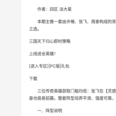
作者：四区 派大星
本期主推一套由许褚、张飞、周泰构成的背水
之选。
三国天下归心
即时策略
上线送全英雄！
[进入专区]
|
PC版
|
礼包
下载
三位传奇英雄获取门槛均低：张飞在【灵感内
泰也极易招募。整套阵型培养平滑、强度可靠，
一、阵型说明