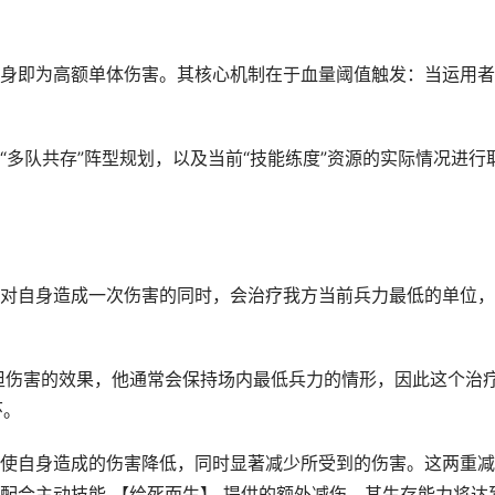
即为高额单体伤害。其核心机制在于血量阈值触发：当运用者
队共存”阵型规划，以及当前“技能练度”资源的实际情况进行
自身造成一次伤害的同时，会治疗我方当前兵力最低的单位，
伤害的效果，他通常会保持场内最低兵力的情形，因此这个治
环。
自身造成的伤害降低，同时显著减少所受到的伤害。这两重减
配合主动技能 【给死而生】 提供的额外减伤，其生存能力将达