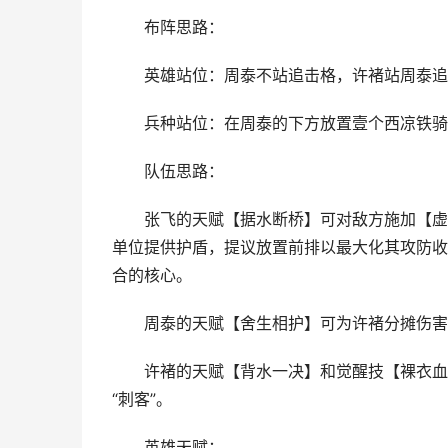
布阵思路：
英雄站位：周泰不站追击格，许褚站周泰追
兵种站位：在周泰的下方放置壹个西凉铁骑
队伍思路：
张飞的天赋【据水断桥】可对敌方施加【虚弱
单位提供护盾，提议放置前排以最大化其攻防收
合的核心。
周泰的天赋【舍生相护】可为许褚分摊伤害，
许褚的天赋【背水一决】和觉醒技【裸衣血战
“刺客”。
英雄天赋：