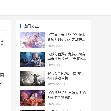
热门文章
《三国：天下归心》据水
断桥阻敌势万人之敌护虎
配
痴 三国天下归心阵容搭配
2026-03-03
攻略
《梦幻西游》九转天阶赛
季末冲分指导：“天雷闪”
助你直上至尊 梦幻西游九
2026-03-03
色鹿上的攻略
牌兵布阵PC版下载 排兵
闪
布阵游戏单机
容
2026-03-02
《百战群英》方法说明 百
战英雄阵容搭配
2026-03-02