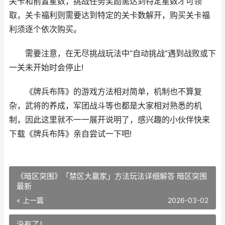
关卡和前置星数，挑战任务奖励需达到特定星数才可领
取，关卡福利则需要达到特定的关卡数解开，购买关卡福
利须逐个依次购买。
需要注意，在无尽挑战玩法中“自动挑战”遇到战败或下
一关未开始时会停止!
《牌兵布阵》的游戏方法相对简单，机制也不算复
杂，武将的养成，军团战斗等也都是大家相对熟悉的机
制，因此这里就不一一展开说明了，感兴趣的小伙伴快来
下载《牌兵布阵》亲自尝试一下吧!
《暗区突围》「禁区大赢家」方法玩法详细解答 暗区突围
最新
« 上一篇
2026-03-02
没有了！