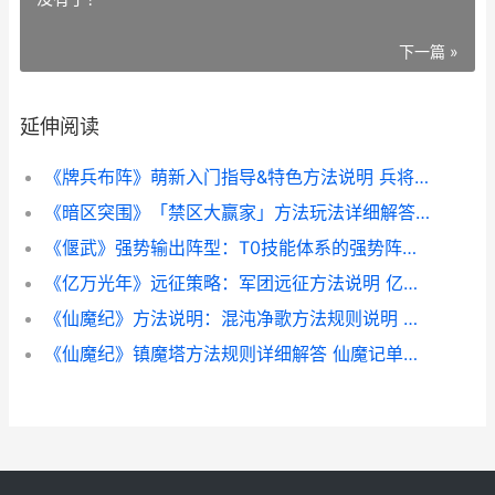
下一篇 »
延伸阅读
《牌兵布阵》萌新入门指导&特色方法说明 兵将卡牌系统最新章节
《暗区突围》「禁区大赢家」方法玩法详细解答 暗区突围最新
《偃武》强势输出阵型：T0技能体系的强势阵型 cen偃
《亿万光年》远征策略：军团远征方法说明 亿万光年的距离歌曲
《仙魔纪》方法说明：混沌净歌方法规则说明 仙魔纪h5
《仙魔纪》镇魔塔方法规则详细解答 仙魔记单职业