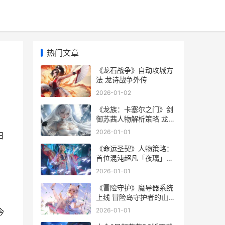
热门文章
《龙石战争》自动攻城方
法 龙诗战争外传
2026-01-02
《龙族：卡塞尔之门》剑
御苏茜人物解析策略 龙族
卡塞尔之门开服时间
2026-01-01
日
《命运圣契》人物策略：
首位混沌超凡「夜璃」新
鲜测评 命运圣战
2026-01-01
《冒险守护》魔导器系统
上线 冒险岛守护者的山脉
怎么去
2026-01-01
今