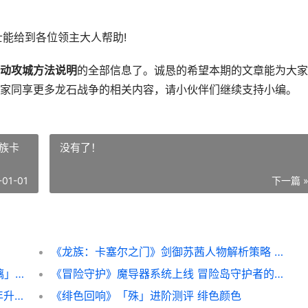
能给到各位领主大人帮助!
动攻城方法说明
的全部信息了。诚恳的希望本期的文章能为大家
家同享更多龙石战争的相关内容，请小伙伴们继续支持小编。
族卡
没有了！
-01-01
下一篇 
《龙族：卡塞尔之门》剑御苏茜人物解析策略 龙族卡塞尔之门开服时间
《命运圣契》人物策略：首位混沌超凡「夜璃」新鲜测评 命运圣战
《冒险守护》魔导器系统上线 冒险岛守护者的山脉怎么去
古今2风起蓬莱PC版下载 古今2风起蓬莱少年升星
《绯色回响》「殊」进阶测评 绯色颜色