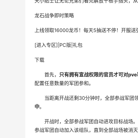
天小贴士让无论兄弟们看完解放十根手指头，从
龙石战争
即时策略
上线领取16000龙币！每天5抽送不停！开服送
[进入专区]
|
PC版
|
礼包
下载
首先，
只有拥有宣战权限的官员才可对pv
配置任意数量的军团参和。
当距离开战还剩30分钟时，全部参战军团领
中
。
开战时，全部参战军团自动进攻目标战场。在
参战军团自动加入该组队，直到全部战场被消灭