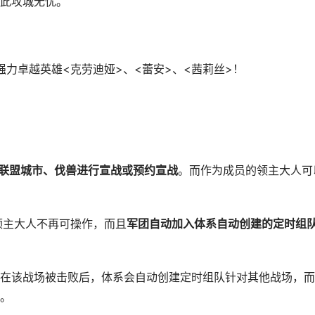
此攻城无忧。
强力卓越英雄<克劳迪娅>、<蕾安>、<茜莉丝>！
e联盟城市、伐兽进行宣战或预约宣战
。而作为成员的领主大人可
主大人不再可操作，而且
军团自动加入体系自动创建的定时组
该战场被击败后，体系会自动创建定时组队针对其他战场，而
。