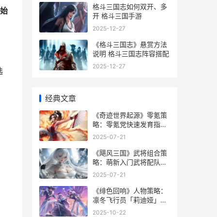
格斗三国志如何双开、多
始
开 格斗三国手游
2025-12-27
《格斗三国志》悬赏方法
说明 格斗三国志阵容搭配
2025-12-27
选
经典文章
《奇迹世界起源》零氪策
略：零氪党快速发育指导
奇迹世界起源愤怒宝石怎
2025-07-21
么获得
《飓风三国》武将组合策
略：萌新入门武将配队指
导 飓风ol
2025-07-21
《绯色回响》人物策略：
凛冬飞行员「莉迪娅」技
能定位详细解答 绯色是谁
2025-10-22