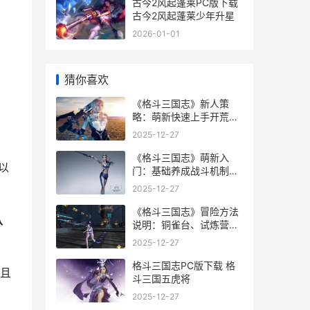
古今2风起蓬莱PC版下载
古今2风起蓬莱少年升星
2026-01-01
猜你喜欢
《格斗三国志》新人策
略：萌新快速上手开荒诀
窍思路 格斗三国志0.1折
2025-12-27
《格斗三国志》萌新入
以
门：基础养成战斗机制
+特色方法说明 格斗三国
2025-12-27
志攻略
《格斗三国志》冒险方法
队
说明：铜雀台、试炼营、
演武场规则详细解答 格斗
2025-12-27
三国志后期阵容推荐
格斗三国志PC版下载 格
且
斗三国五虎将
2025-12-27