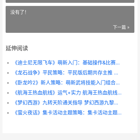
没有了！
下一篇 »
延伸阅读
《迪士尼无限飞车》萌新入门：基础操作&比赛玩法说明 迪士尼无限飞车手游
《龙石战争》平民策略：平民版后期共存主推 龙人战争
《卧龙吟2》新人策略：萌新武将技能入门组合指导 卧龙吟2官网
《航海王热血航线》运气+实力 航海王热血航线vivo版
《梦幻西游》九转天阶通关指导 梦幻西游九黎战鼓加宝宝多少攻击
《萤火夜话》集卡活动主题策略：集卡活动主题方法诀窍 萤火ui