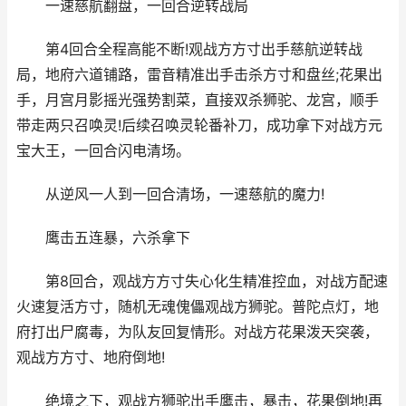
一速慈航翻盘，一回合逆转战局
第4回合全程高能不断!观战方方寸出手慈航逆转战
局，地府六道铺路，雷音精准出手击杀方寸和盘丝;花果出
手，月宫月影摇光强势割菜，直接双杀狮驼、龙宫，顺手
带走两只召唤灵!后续召唤灵轮番补刀，成功拿下对战方元
宝大王，一回合闪电清场。
从逆风一人到一回合清场，一速慈航的魔力!
鹰击五连暴，六杀拿下
第8回合，观战方方寸失心化生精准控血，对战方配速
火速复活方寸，随机无魂傀儡观战方狮驼。普陀点灯，地
府打出尸腐毒，为队友回复情形。对战方花果泼天突袭，
观战方方寸、地府倒地!
绝境之下，观战方狮驼出手鹰击，暴击，花果倒地!再