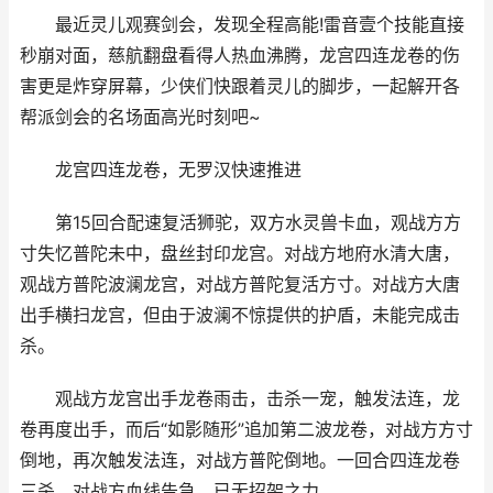
最近灵儿观赛剑会，发现全程高能!雷音壹个技能直接
秒崩对面，慈航翻盘看得人热血沸腾，龙宫四连龙卷的伤
害更是炸穿屏幕，少侠们快跟着灵儿的脚步，一起解开各
帮派剑会的名场面高光时刻吧~
龙宫四连龙卷，无罗汉快速推进
第15回合配速复活狮驼，双方水灵兽卡血，观战方方
寸失忆普陀未中，盘丝封印龙宫。对战方地府水清大唐，
观战方普陀波澜龙宫，对战方普陀复活方寸。对战方大唐
出手横扫龙宫，但由于波澜不惊提供的护盾，未能完成击
杀。
观战方龙宫出手龙卷雨击，击杀一宠，触发法连，龙
卷再度出手，而后“如影随形”追加第二波龙卷，对战方方寸
倒地，再次触发法连，对战方普陀倒地。一回合四连龙卷
三杀，对战方血线告急，已无招架之力。