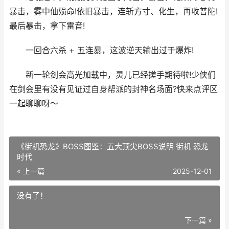
暴击，雾中仙殒命!依旧暴击，连斩方寸、化生，再收普陀!
最后暴击，拿下雷音!
一回合六杀 + 五连暴，这波逆天输出过于爆炸!
新一轮剑会高光加载中，灵儿已经搓手期待啦!少侠们
在剑会里有没有见证过自身帮派的封神名场面?快来点评区
一起聊聊呀～
《街机恐龙》BOSS图鉴：五大顶尖BOSS说明 街机 恐龙
时代
« 上一篇
2025-12-01
没有了！
下一篇 »