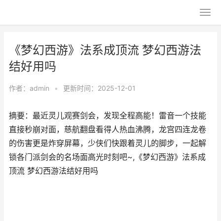
《梦幻西游》法系成顶流 梦幻西游法
结好用吗
作者：
admin
•
更新时间：2025-12-01
摘要：最近灵儿观赛剑会，发现全程高能！雷音一个技能
直接秒崩对面，慈航翻盘看得人热血沸腾，龙宫四连龙卷
的伤害更是炸穿屏幕，少侠们快跟着灵儿的脚步，一起解
锁各门派剑会的名场面高光时刻吧~,《梦幻西游》法系成
顶流 梦幻西游法结好用吗