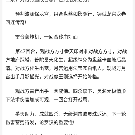
预判波澜保龙宫，组合盘丝如影随行，铸就龙宫龙卷
四连传奇!
雷音轰炸机，一回合秒崩对面
第47回合，观战方方寸番天印对准对战方方寸，对战
方地府踩塔，普陀番天化生，超级神兔为盘丝卡血随后晶
清。对战方化生出宠，月宫运用法宝苍白纸人。观战方月
宫出手月影摇光，对战魔王则选择开始降临。
观战方雷音出手一念成佛。四杀拿下，灵渊无极情形
下法术伤害加成可观，一回合打开战局。
番天助力，成就四杀，无级渊击败灵珠返还，下一轮
伤害蓄势待发，论罗汉的重要性!