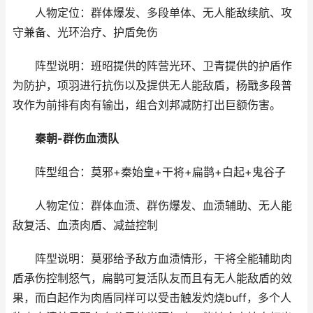
人物定位：群体爆发、多段单体、无人能敌续航、攻
守兼备、光环治疗、护盾免伤
阵型说明：班昭提供的阵营光环、卫青提供的护盾作
为防护，项羽进行抗伤以及提供无人能敌盾，杨戬多段普
攻作为前排有肉有输出，组合刘邦减防打出巨额伤害。
秦朝-群伤血渍队
阵型组合：莫邪+秦始皇+干将+扁鹊+白起+鬼谷子
人物定位：群体血渍、群伤爆发、血渍辅助、无人能
敌复活、血渍肉盾、减益控制
阵型说明：莫邪给予敌方血渍情形，干将全能辅助肉
盾承伤控制怒气，扁鹊可复活队友而且有无人能敌盾的效
果，而白起作为肉盾同样可以受击触发灼烧buff，多个人