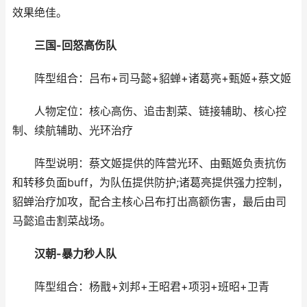
效果绝佳。
三国-回怒高伤队
阵型组合：吕布+司马懿+貂蝉+诸葛亮+甄姬+蔡文姬
人物定位：核心高伤、追击割菜、链接辅助、核心控
制、续航辅助、光环治疗
阵型说明：蔡文姬提供的阵营光环、由甄姬负责抗伤
和转移负面buff，为队伍提供防护;诸葛亮提供强力控制，
貂蝉治疗加攻，配合主核心吕布打出高额伤害，最后由司
马懿追击割菜战场。
汉朝-暴力秒人队
阵型组合：杨戬+刘邦+王昭君+项羽+班昭+卫青