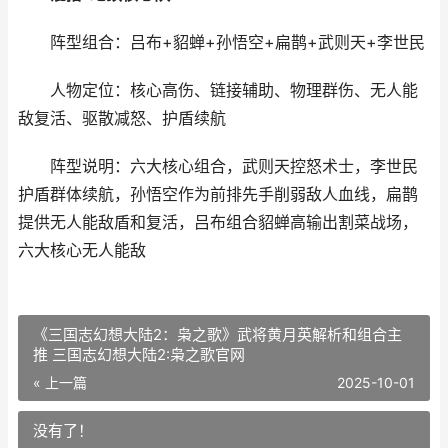
阵型组合：吕布+貂蝉+孙悟空+扁鹊+武则天+李世民
人物定位：核心高伤、链接辅助、物理群伤、无人能
敌复活、驱散减怒、护盾续航
阵型说明：六大核心组合，武则天控怒术士，李世民
护盾群体续航，孙悟空作为前排先手削弱敌人血线，扁鹊
提供无人能敌盾和复活，吕布组合貂蝉高输出割菜战场，
六大核心无人能敌
《三国志幻想大陆2：枭之歌》武将黄月英解析和组合主
推 三国志幻想大陆2:枭之歌官网
« 上一篇
2025-10-01
没有了！