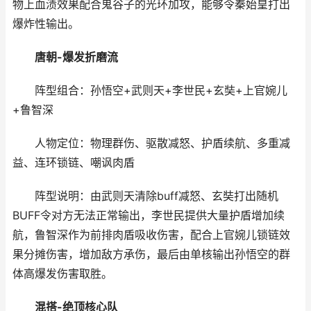
物上血渍效果配合鬼谷子的光环加攻，能够令秦始皇打出
爆炸性输出。
唐朝-爆发折磨流
阵型组合：孙悟空+武则天+李世民+玄奘+上官婉儿
+鲁智深
人物定位：物理群伤、驱散减怒、护盾续航、多重减
益、连环锁链、嘲讽肉盾
阵型说明：由武则天清除buff减怒、玄奘打出随机
BUFF令对方无法正常输出，李世民提供大量护盾增加续
航，鲁智深作为前排肉盾吸收伤害，配合上官婉儿锁链效
果分摊伤害，增加敌方承伤，最后由单核输出孙悟空的群
体高爆发伤害取胜。
混搭-绝顶核心队