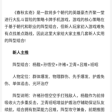
《春秋玄奇》是一款将多个朝代的英雄豪杰齐聚一堂
进行大乱斗冒险的策略卡牌手机游戏，游戏的核心策略在
于基于朝代和职业的阵型组合，但新人玩家初入游戏难免
有点找差点路线，因此这里大家给大家主推几套新人实用
的阵型组合!
新人主推
阵型组合：杨戬+孙悟空+许褚+卫青+吕雉+班昭
人物定位：群体爆发、物理群伤、先手爆发、护盾免
伤、单体追击、光环治疗
阵型说明：许褚孙悟空空手打残敌人，杨戬作为前排
吸收火力多重反击，卫青班昭增益护盾治疗辅助保证队友
续航，组合拥有割菜能力吕雉，阵型攻守兼备，前期推图