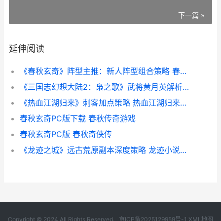
下一篇 »
延伸阅读
《春秋玄奇》阵型主推：新人阵型组合策略 春秋奇人
《三国志幻想大陆2：枭之歌》武将黄月英解析和组合主推 三国志幻想大陆2:枭之歌官网
《热血江湖归来》刺客加点策略 热血江湖归来职业推荐
春秋玄奇PC版下载 春秋传奇游戏
春秋玄奇PC版 春秋奇侠传
《龙迹之城》远古荒原副本深度策略 龙迹小说岩铁
Copyright © 2024 All Rights Reserved.
京ICP备2025129959号-1
XML地图