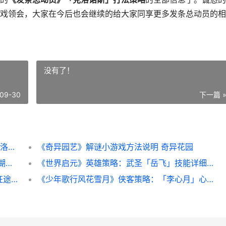
戏领会，大家在今后也会继续的给大家同享更多发条总动员的相
没有了！
09-30
下一篇 
《发条总动员》BOSS策略：时间魔术师「克洛诺斯」打法机制详细解答 发条总动员官网
《奇异园艺》解谜小游戏方法说明 奇异花园
《热血江湖归来》「跨服边境」开始 热血江湖归来邀请码
《世界启元》英雄策略：武圣「岳飞」技能详细解答 《世界启元》英语怎么说
《奥特曼：超时空英雄》终极挑战「超银河征途」方法详细解答 奥特曼超时空大决战
《少年歌行风花雪月》侠客策略：「李心月」心法主推&队伍组合主推 少年歌行风花雪月兑换码