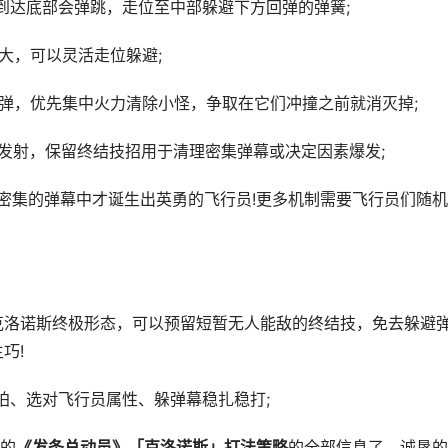
达底部会弹跳，走位至中部躲避下方回弹的弹簧;
大，可以灵活走位躲避;
弹，优先集中火力清除小怪，争取在它们冲撞之前就消灭掉;
发射，保留终结技招用于清理密集弹幕或决定因素爆发;
密集的弹幕中才诞生出英勇的飞行员!更多机制需要飞行员们随
洛诺斯终极形态，可以预留短暂无人能敌的终结技，免去躲避
巧!
、选对飞行员属性、躲弹幕稳扎稳打;
的
《发条总动员》「克洛诺斯」打法策略
的全部信息了。诚恳的