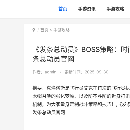
首页
手游资讯
手游攻略
首页
>
手游攻略
《发条总动员》BOSS策略：
条总动员官网
作者：
admin
•
更新时间：2025-09-30
摘要：克洛诺斯是飞行员艾克在首次的飞行员执
术帽召唤的强化梦魇、以及防不胜防的近身打击
机制，为大家量身定制战斗策略和技巧！,《发
发条总动员官网