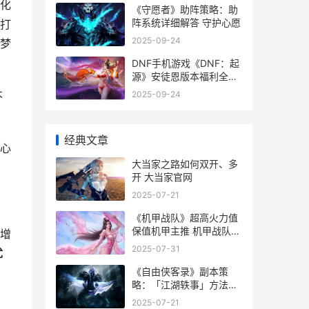
化
《守愿者》助阵策略：助
阵系统详细解答 守护心愿
打
2025-09-24
梦
DNF手机游戏《DNF：起
源》安徒恩版本福利全集
合 手机版dnf的游戏叫什
2025-09-24
不
么
经典文章
心
大当家之路如何双开、多
开 大当家官网
2025-07-21
《机甲战队》超高火力值
保值机甲主推 机甲战队游
增
戏解说
2025-07-31
优
《自由侠客录》副本策
略：「江湖轶事」方法机
制详细解答 自由侠客录最
2025-07-21