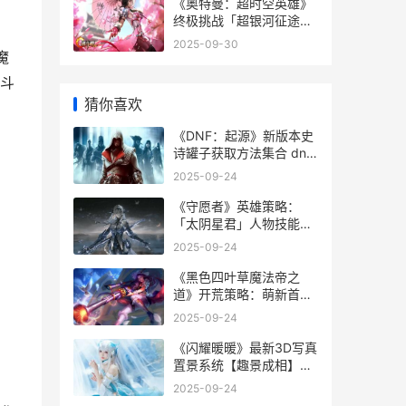
《奥特曼：超时空英雄》
终极挑战「超银河征途」
方法详细解答 奥特曼超时
2025-09-30
空大决战
魔
斗
猜你喜欢
《DNF：起源》新版本史
诗罐子获取方法集合 dnf
起源背景故事
2025-09-24
《守愿者》英雄策略：
「太阴星君」人物技能详
细解答 《守愿者》英雄事
2025-09-24
迹材料
《黑色四叶草魔法帝之
道》开荒策略：萌新首日
保姆级开荒指导 黑色四叶
2025-09-24
草魔导书
《闪耀暖暖》最新3D写真
置景系统【趣景成相】方
法详细解答 闪耀暖暖新剧
2025-09-24
情