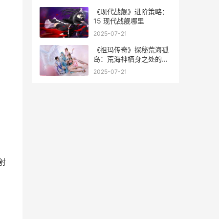
新
《现代战舰》进阶策略：
15 现代战舰哪里
2025-07-21
《祖玛传奇》探秘荒海孤
岛：荒海神栖身之处的隐
秘征程 祖玛传奇1.76
2025-07-21
射