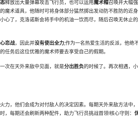
态
释放出大量弹幕攻击飞行员，也可以运用
魔术帽
召唤并大幅强
的魔术道具，他随时可将身体部分猛然掷出发动防不胜防的近身
小心了，克洛诺斯会将手中的机油一饮而尽，随后召唤无休止的
心恋战
，因此并
没有使出全力
;作为一名热爱生活的反派，他绝
的任务后这位优雅的魔术师要去享受自己的假期。
一次在天外来敌中见面，就是
分出胜负
的时候了。再次相遇，小
力，他们会成为对付敌人的决定因素。每期天外来敌方法中，
时，每期还会刷新两种配件，助力飞行员挑战首领!核心守则：