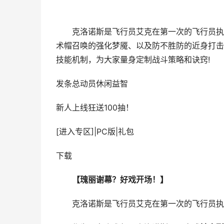
克洛诺斯是飞行员艾克在第一次的飞行员执照
术帽召唤的强化梦魇、以及防不胜防的近身打击
技能机制，为大家量身定制战斗策略和诀窍!
发条总动员
休闲益智
新人上线狂送100抽！
[进入专区]
|
PC版
|
礼包
下载
【瑰丽谢幕？好戏开场！】
克洛诺斯是飞行员艾克在第一次的飞行员执照