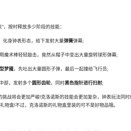
"，按时释放多少阶段的技能：
，化身钟表形态，给下发射大量
弹簧
弹幕;
用魔术棒轻轻敲击，竟然从帽子中变出大量旋转球形弹幕;
型梦魇
，先吐出大量圆形子弹，最后一起撞给飞行员;
中部，发射多个
圆形齿轮
，同时
黑色指针进行扫射
;
挑战将会更加严峻!克洛诺斯的技能会更加复杂，钟表玩法同时
礼物盒!不过，克洛诺斯的礼物盒里装的可不是好物品哦。