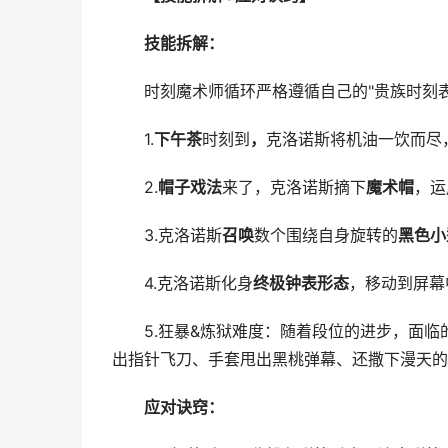
技能拆解：
时刻魔术师循环严格遵循自己的"贵族时刻表
1.
下午茶
时刻到
，
克洛诺斯将机油一饮而尽
2.
帽子戏法
来了，克洛诺斯摘下
魔术帽
，运
3.克洛诺斯
召唤
数个围绕自身旋转的
黑色小
4.克洛诺斯化身
终极钟表形态
，移动到屏幕
5.狂暴&炼狱难度：随着段位的进步，面临的
出指针飞刀、手套甩出黑桃弹幕、还撒下漫天的
应对诀窍：