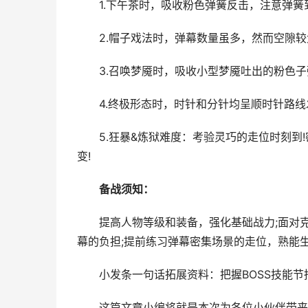
1.下午茶时，吸收粉色弹簧反击，注意弹簧到
2.帽子戏法时，弹幕数量虽多，然而空隙较
3.召唤梦魇时，吸收小型梦魇吐出的粉色子
4.终极形态时，时针和分针均呈顺时针路线
5.狂暴&炼狱难度：考验灵巧的走位时刻到!
变!
备战须知：
提高人物等级和装备，强化基础战力;面对克
幕的负担;提前练习弹幕密集场景的走位，熟能生
小发条一句话拓展资料：把握BOSS技能节拍
这篇文章小编将就是本次为各位小伙伴带来