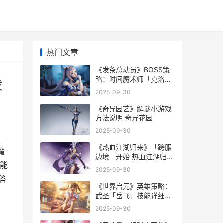
热门文章
《发条总动员》BOSS策
略：时间魔术师「克洛诺
发
斯」打法机制详细解答 发
2025-09-30
条总动员官网
《奇异园艺》解谜小游戏
方法说明 奇异花园
2025-09-30
《热血江湖归来》「跨服
魔
边境」开始 热血江湖归来
能
邀请码
2025-09-30
答
《世界启元》英雄策略：
武圣「岳飞」技能详细解
答 《世界启元》英语怎么
2025-09-30
说