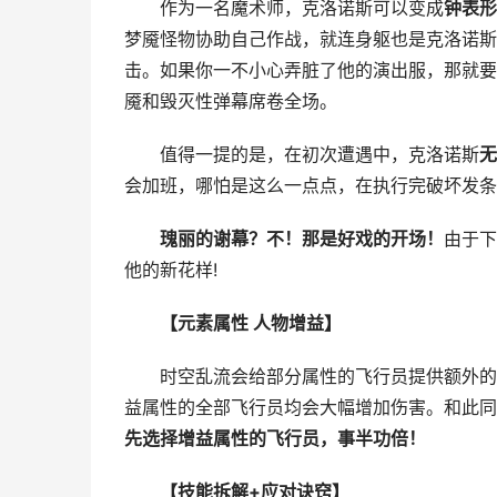
作为一名魔术师，克洛诺斯可以变成
钟表形
梦魇怪物协助自己作战，就连身躯也是克洛诺斯
击。如果你一不小心弄脏了他的演出服，那就要
魇和毁灭性弹幕席卷全场。
值得一提的是，在初次遭遇中，克洛诺斯
无
会加班，哪怕是这么一点点，在执行完破坏发条
瑰丽的谢幕？不！那是好戏的开场！
由于下
他的新花样!
【元素属性 人物增益】
时空乱流会给部分属性的飞行员提供额外的火
益属性的全部飞行员均会大幅增加伤害。和此同
先选择增益属性的飞行员，事半功倍！
【技能拆解+应对诀窍】