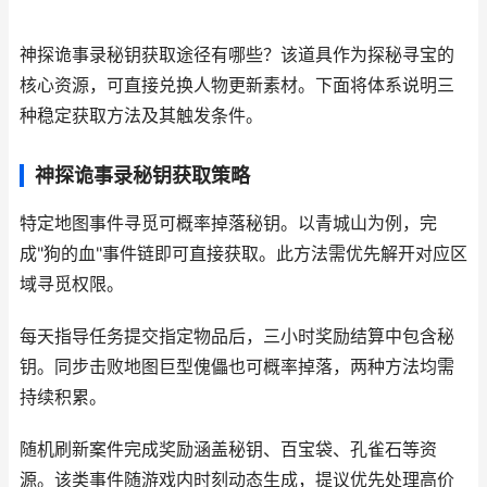
神探诡事录秘钥获取途径有哪些？该道具作为探秘寻宝的
核心资源，可直接兑换人物更新素材。下面将体系说明三
种稳定获取方法及其触发条件。
神探诡事录秘钥获取策略
特定地图事件寻觅可概率掉落秘钥。以青城山为例，完
成"狗的血"事件链即可直接获取。此方法需优先解开对应区
域寻觅权限。
每天指导任务提交指定物品后，三小时奖励结算中包含秘
钥。同步击败地图巨型傀儡也可概率掉落，两种方法均需
持续积累。
随机刷新案件完成奖励涵盖秘钥、百宝袋、孔雀石等资
源。该类事件随游戏内时刻动态生成，提议优先处理高价