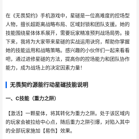
在《无畏契约》手机游戏中，
星礈是一位高难度的控场型
人物，
擅长超距离战略布局、
区域封锁和团队支援。
她的
技能围绕星体体系展开，
需要玩家精准预判战场局势。
接
下来，
我将为大家带来星
礈的实战运用诀窍
，
帮助你掌握
她的技
能运用和战略策略
。
感兴趣的小伙伴们一起来看看
吧，
通过进修星礈的方法，
提高你的控场能力
和团队协作
能力，
成为战场上的决定因素力量！
无畏契约源能行动星礈技能说明
一、C技能（重力之阱）
【激活】一颗星体，将其转化为重力之阱。处于该区域内
的玩家会被拉给中心点，随后重力之阱引爆，对陷入其中
的全部玩家施加【易伤】效果。