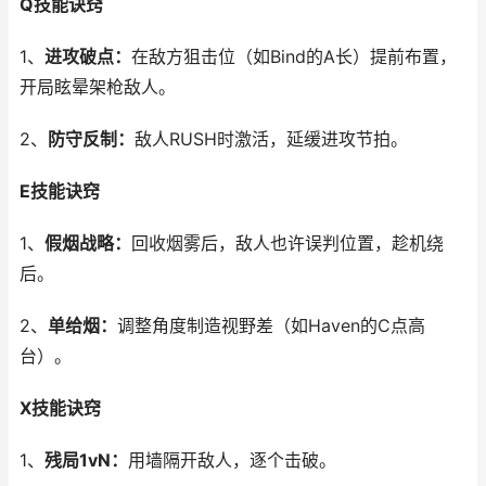
Q技能诀窍
1、
进攻破点：
在敌方狙击位（如Bind的A长）提前布置，
开局眩晕架枪敌人。
2、
防守反制：
敌人RUSH时激活，延缓进攻节拍。
E技能诀窍
1、
假烟战略：
回收烟雾后，敌人也许误判位置，趁机绕
后。
2、
单给烟：
调整角度制造视野差（如Haven的C点高
台）。
X技能诀窍
1、
残局1vN：
用墙隔开敌人，逐个击破。