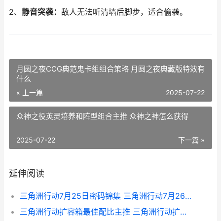
2、
静音突袭：
敌人无法听清墙后脚步，适合偷袭。
月圆之夜CCG典范鬼卡组组合策略 月圆之夜典藏版特效有
什么
« 上一篇
2025-07-22
众神之役英灵培养和阵型组合主推 众神之神怎么获得
2025-07-22
下一篇 »
延伸阅读
三角洲行动7月25日密码锦集 三角洲行动7月26日官方通知
三角洲行动扩容箱最佳配比主推 三角洲行动扩容箱