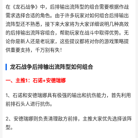
在《龙石战争》中，
后排输出流阵型的
组合需要根据作战
需求选择合适的角
色。
由于许多玩家对如
何组合后排输出
流
阵型还不熟悉，
接下来大家将为大
家详细说明几种高
效
的后排输出流阵
容组合，
帮助玩家在战斗中取得优势。
无
论你是新人还是老玩家，
这些提议都将对你
的游戏策略提
供重
要支持，
千万别有失！
龙石战争后排输出流阵型如何组合
一、主推1：石诺+安德瑞娜
1、石诺和安德瑞娜具有极强的输出和抗伤能力，首先利用
前排石头人进行抗伤。
2、安德瑞娜则负责清理敌方前排，主推大家优先选择该阵
型。