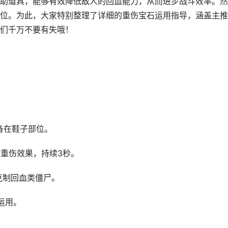
助道具，
能够有效降低敌人的回血能力，
从而进步战斗效率。
然
位。
为此，
大家特别整理了详
细的重伤宝石运用
指导，
涵盖主推
们千万不要有失哦！
备在鞋子部位。
成重伤效果，持续3秒。
克制回血类僵尸。
运用。