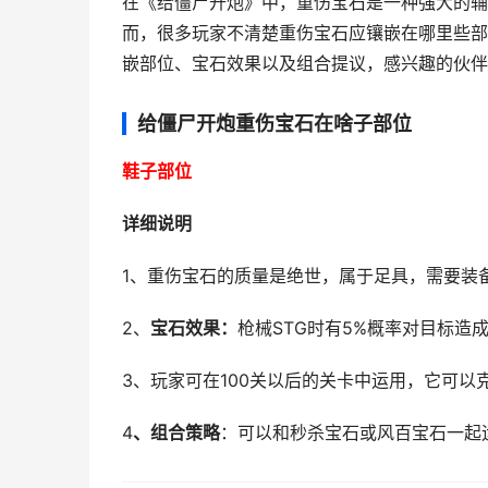
在《给僵尸开炮》中，
重伤宝石是一种强大的辅
而，
很多玩家不清楚重
伤宝石应镶嵌在哪里
些部
嵌部位、
宝石效果以及组合提议，
感兴趣的伙伴
给僵尸开炮重伤宝石在啥子部位
鞋子部位
详细说明
1、重伤宝石的质量是绝世，属于足具，需要装
2、
宝石效果：
枪械STG时有5%概率对目标造
3、玩家可在100关以后的关卡中运用，它可以
4
、组合策略
：可以和秒杀宝石或风百宝石一起