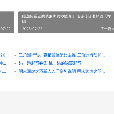
鸣潮传道者的遗形声骸技能说明 鸣潮传道者的遗形在
哪
-07-22
2025-07-22
下一篇 
三角洲行动7月25日密码锦集 三角洲行动7月26日官方通知
三角洲行动扩容箱最佳配比主推 三角洲行动扩容箱
妖怪金手指暴击队阵型如何组合 妖怪金手指神兽激活码
跳一跳彩蛋锦集 跳一跳的隐藏彩蛋
妖怪金手指灼烧流阵型如何组合 妖怪金手指礼包兑换码在哪里
明末渊虚之羽新人入门姿势说明 明末渊虚之羽新娘是谁