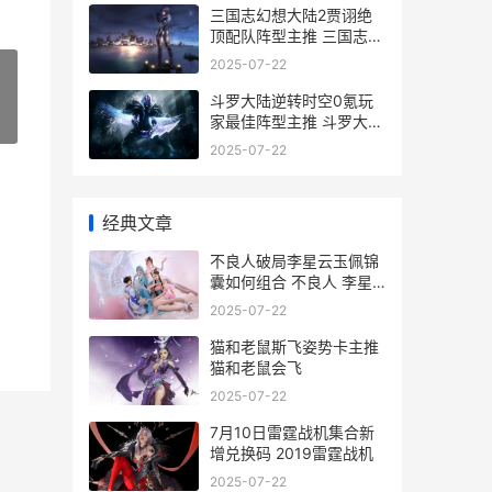
三国志幻想大陆2贾诩绝
顶配队阵型主推 三国志幻
想大陆ba
2025-07-22
斗罗大陆逆转时空0氪玩
家最佳阵型主推 斗罗大陆
»
逆转时空礼包码
2025-07-22
经典文章
不良人破局李星云玉佩锦
囊如何组合 不良人 李星
云
2025-07-22
猫和老鼠斯飞姿势卡主推
猫和老鼠会飞
2025-07-22
7月10日雷霆战机集合新
增兑换码 2019雷霆战机
2025-07-22