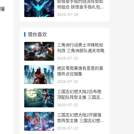
妖怪金手指灼烧流阵型如
何组合 妖怪金手指礼包兑
镶
换码在哪里
2025-07-26
猜你喜欢
三角洲行动勇士冲锋枪如
何改 三角洲部队通关攻略
2025-07-22
绝区零雨果逸有意思的事
情件点位锦集
2025-07-22
三国志幻想大陆2吕布绝
顶配队阵型主推 三国志幻
想大陆2官网
2025-07-22
三国志幻想大陆2开服强
势阵型主推 三国志幻想大
陆ba
2025-07-22