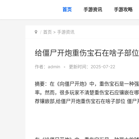
首页
手游资讯
手游攻略
首页
>
手游资讯
给僵尸开炮重伤宝石在啥子部位
作者：
admin
•
更新时间：2025-07-22
摘要：在《向僵尸开炮》中，重伤宝石是一种强
率。然而，很多玩家不清楚重伤宝石应镶嵌在哪
荐镶嵌部,给僵尸开炮重伤宝石在啥子部位 僵