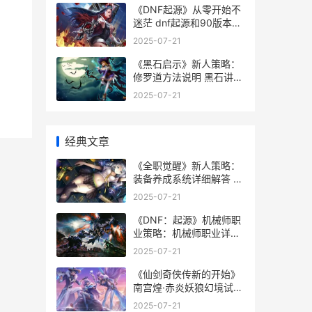
《DNF起源》从零开始不
迷茫 dnf起源和90版本有
什么不同
2025-07-21
《黑石启示》新人策略：
修罗道方法说明 黑石讲了
什么
2025-07-21
经典文章
《全职觉醒》新人策略：
装备养成系统详细解答 全
职业觉醒视频
2025-07-21
《DNF：起源》机械师职
业策略：机械师职业详细
解答&方法说明 dnf起源
2025-07-21
版本是多少级
《仙剑奇侠传新的开始》
南宫煌·赤炎妖狼幻境试炼
第二期 仙剑奇侠传新的开
2025-07-21