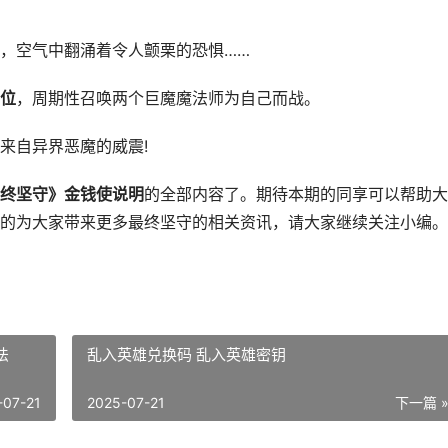
空气中翻涌着令人颤栗的恐惧……
位
，周期性召唤两个巨魔魔法师为自己而战。
自异界恶魔的威震!
终坚守》金钱使说明
的全部内容了。期待本期的同享可以帮助大
的为大家带来更多最终坚守的相关资讯，请大家继续关注小编。
法
乱入英雄兑换码 乱入英雄密钥
-07-21
2025-07-21
下一篇 