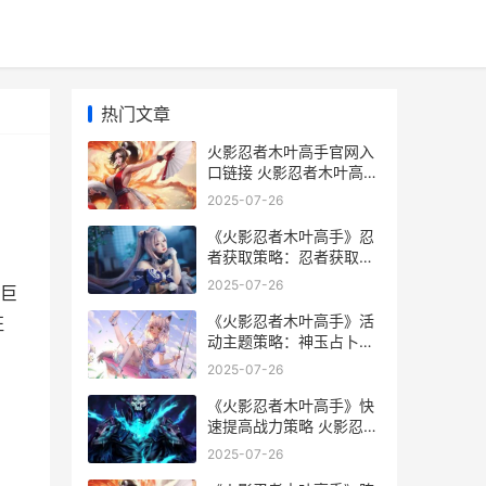
热门文章
火影忍者木叶高手官网入
口链接 火影忍者木叶高手
怎么样
2025-07-26
《火影忍者木叶高手》忍
者获取策略：忍者获取方
式盘点 火影忍者木叶高手
2025-07-26
巨
什么时候上线
《火影忍者木叶高手》活
征
动主题策略：神玉占卜和
九尾挑战 火影忍者木叶f4
2025-07-26
集体复活是哪一集
《火影忍者木叶高手》快
速提高战力策略 火影忍者
木叶丸
2025-07-26