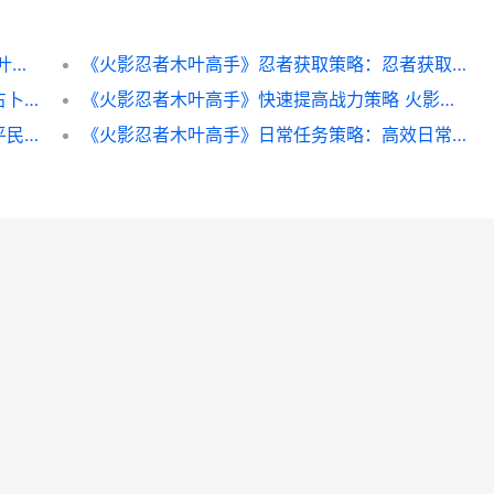
火影忍者木叶高手官网入口链接 火影忍者木叶高手怎么样
《火影忍者木叶高手》忍者获取策略：忍者获取方式盘点 火影忍者木叶高手什么时候上线
《火影忍者木叶高手》活动主题策略：神玉占卜和九尾挑战 火影忍者木叶f4集体复活是哪一集
《火影忍者木叶高手》快速提高战力策略 火影忍者木叶丸
《火影忍者木叶高手》阵型主推：绝顶新人平民阵型组合策略 火影忍者木叶高手
《火影忍者木叶高手》日常任务策略：高效日常任务指导 火影忍者木叶高手