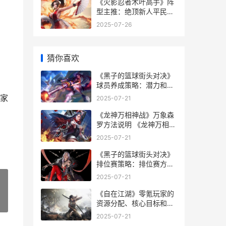
《火影忍者木叶高手》阵
型主推：绝顶新人平民阵
型组合策略 火影忍者木叶
2025-07-26
高手
猜你喜欢
《黑子的篮球街头对决》
球员养成策略：潜力和特
性系统详细解答 黑子的篮
家
2025-07-21
球街头对决哪个角色厉害
《龙神万相神战》万象森
罗方法说明 《龙神万相神
战》
2025-07-21
《黑子的篮球街头对决》
排位赛策略：排位赛方法
详细解答&规则 黑子的篮
2025-07-21
球街头对决账号交易
《自在江湖》零氪玩家的
»
资源分配、核心目标和优
先级 江湖不远,自在相逢
2025-07-21
是什么意思