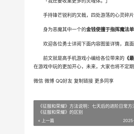
「我还要收集更多的灵魂体。」
手持锋芒锐利的叉戟，四处游荡的心灵碎片，
身为恶魔其中一个的
金钱使擅于指挥魔法单
欢迎各位勇士详阅下面内容图鉴详情，直面来
前文就是高手机游戏小编给各位带来的
《最
在游戏中玩的更加开心，未来，大家也将不定期
微信
微博
QQ好友
复制链接
更多同享
《征服和荣耀》方法说明：七天后的进阶日常方
《征服和荣耀》的区别
« 上一篇
2025