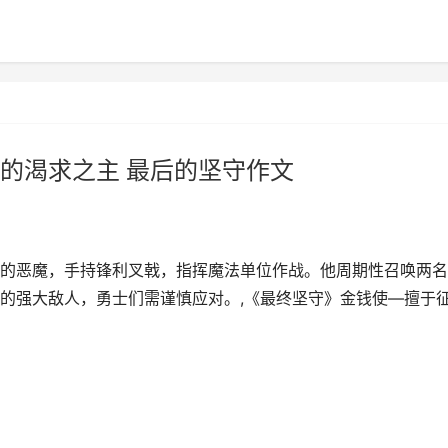
的渴求之主 最后的坚守作文
的恶魔，手持锋利叉戟，指挥魔法单位作战。他周期性召唤两名
的强大敌人，勇士们需谨慎应对。,《最终坚守》金钱使—擅于