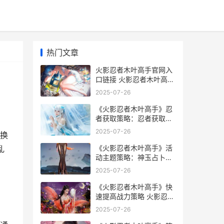
热门文章
火影忍者木叶高手官网入
口链接 火影忍者木叶高手
怎么样
2025-07-26
《火影忍者木叶高手》忍
者获取策略：忍者获取方
式盘点 火影忍者木叶高手
2025-07-26
换
什么时候上线
《火影忍者木叶高手》活
乱
动主题策略：神玉占卜和
九尾挑战 火影忍者木叶f4
2025-07-26
集体复活是哪一集
《火影忍者木叶高手》快
速提高战力策略 火影忍者
木叶丸
2025-07-26