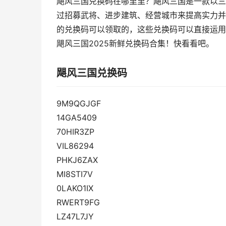
飓风三国兑换码在哪里里？飓风三国是一款以三
过招募武将、进步建筑、经营城市来提高实力并
的兑换码可以领取的，这些兑换码可以直接运用
飓风三国2025新鲜兑换码合集！快看看吧。
飓风三国兑换码
9M9QGJGF
14GA5409
70HIR3ZP
VIL86294
PHKJ6ZAX
MI8STI7V
0LAKO1IX
RWERT9FG
LZ47L7JY