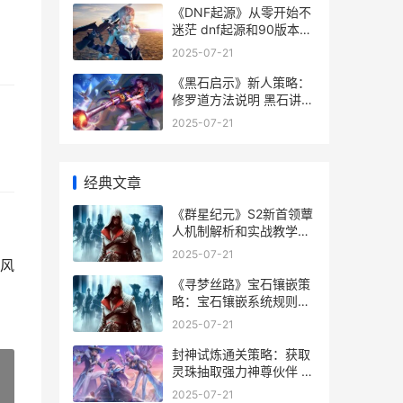
《DNF起源》从零开始不
迷茫 dnf起源和90版本有
什么不同
2025-07-21
《黑石启示》新人策略：
修罗道方法说明 黑石讲了
什么
2025-07-21
经典文章
《群星纪元》S2新首领蕈
人机制解析和实战教学
《群星纪元》官方网站
2025-07-21
风
《寻梦丝路》宝石镶嵌策
略：宝石镶嵌系统规则&
诀窍详细解答 追梦丝路
2025-07-21
封神试炼通关策略：获取
灵珠抽取强力神尊伙伴 封
神流程
2025-07-21