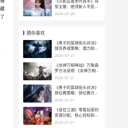
通
《火影忍者木叶高手》阵
型主推：绝顶新人平民阵
藏
型组合策略 火影忍者木叶
2025-07-26
了
高手
猜你喜欢
《黑子的篮球街头对决》
球员养成策略：潜力和特
性系统详细解答 黑子的篮
2025-07-21
球街头对决哪个角色厉害
《龙神万相神战》万象森
罗方法说明 《龙神万相神
战》
2025-07-21
《黑子的篮球街头对决》
排位赛策略：排位赛方法
详细解答&规则 黑子的篮
2025-07-21
球街头对决账号交易
《自在江湖》零氪玩家的
资源分配、核心目标和优
先级 江湖不远,自在相逢
2025-07-21
是什么意思