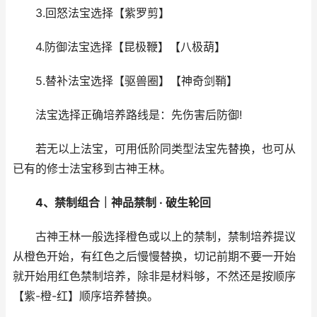
3.回怒法宝选择【紫罗剪】
4.防御法宝选择【昆极鞭】【八极葫】
5.替补法宝选择【驱兽圈】【神奇剑鞘】
法宝选择正确培养路线是：先伤害后防御!
若无以上法宝，可用低阶同类型法宝先替换，也可从
已有的修士法宝移到古神王林。
4、禁制组合｜神品禁制 · 破生轮回
古神王林一般选择橙色或以上的禁制，禁制培养提议
从橙色开始，有红色之后慢慢替换，切记前期不要一开始
就开始用红色禁制培养，除非是材料够，不然还是按顺序
【紫-橙-红】顺序培养替换。