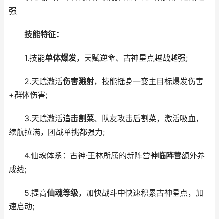
强
技能特征：
1.技能
单体爆发
，天赋逆命、古神星点越战越强;
2.天赋激活
伤害溅射
，技能摇身一变主目标爆发伤害
+群体伤害;
3.天赋激活
追击割菜
、队友攻击后割菜，激活吸血，
续航拉满，团战单挑都强力;
4.仙魂体系：古神·王林所属的新阵营
神临阵营
额外养
成线;
5.提高
仙魂等级
，加快战斗中快速积累古神星点，加
速启动;