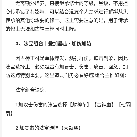
无需额外培养，直接继承修士的等级，星级，不用担
心传承错了有影响，可以结合道友个人需求进行解绑从头
传承给其他你想要的修士。这里需要注意的是，用于传承
的修士无法和古神王林同时上阵。
3、法宝组合｜叠加暴击 · 加伤加防
因古神王林是单体爆发，溅射群伤，追击割菜，因此
法宝选择上，必须组合有加暴击、伤害、攻击、回怒、加
防这点特别重要，这里道友们务必看好!宝组合主推如图：
法宝组合诀窍：
1.加攻击伤害的法宝选择【射神车】【古神血】【七羽
扇】
2.加暴击的法宝选择【天劫丝】