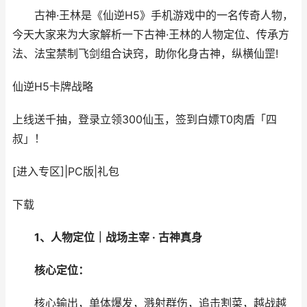
古神·王林是《仙逆H5》手机游戏中的一名传奇人物，
今天大家来为大家解析一下古神·王林的人物定位、传承方
法、法宝禁制飞剑组合诀窍，助你化身古神，纵横仙罡!
仙逆H5
卡牌战略
上线送千抽，登录立领300仙玉，签到白嫖T0肉盾「四
叔」！
[进入专区]
|
PC版
|
礼包
下载
1、人物定位｜战场主宰 · 古神真身
核心定位：
核心输出，单体爆发，溅射群伤，追击割菜，越战越